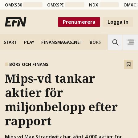
OMXS30
OMXSPI
NDX
OMXC
Prenumerera
Logga in
START
PLAY
FINANSMAGASINET
BÖRS
VETENSKAP
BÖRS OCH FINANS
Mips-vd tankar
aktier för
miljonbelopp efter
rapport
Mips vd Max Strandwitz har köpt 4 000 aktier för