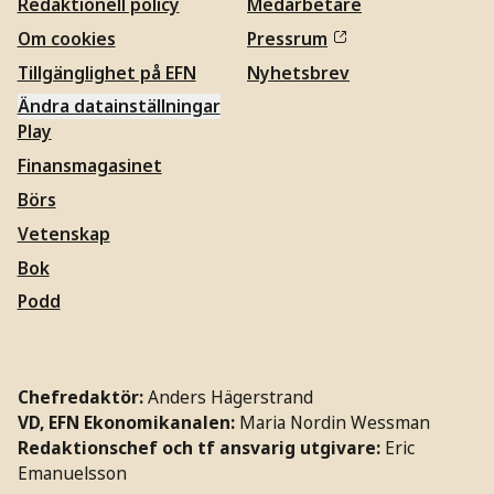
Redaktionell policy
Medarbetare
Om cookies
Pressrum
Tillgänglighet på EFN
Nyhetsbrev
Ändra datainställningar
Play
Finansmagasinet
Börs
Vetenskap
Bok
Podd
Chefredaktör:
Anders Hägerstrand
VD, EFN Ekonomikanalen:
Maria Nordin Wessman
Redaktionschef och tf ansvarig utgivare:
Eric
Emanuelsson