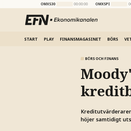
OMXS30
00:00:00
OMXSPI
0
START
PLAY
FINANSMAGASINET
BÖRS
VE
BÖRS OCH FINANS
Moody'
kreditb
Kreditutvärderaren
höjer samtidigt uts