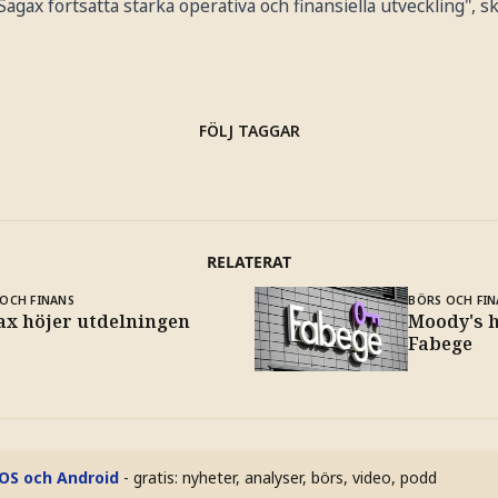
gax fortsatta starka operativa och finansiella utveckling", sk
FÖLJ TAGGAR
RELATERAT
OCH FINANS
BÖRS OCH FIN
ax höjer utdelningen
Moody's h
Fabege
iOS och Android
- gratis: nyheter, analyser, börs, video, podd