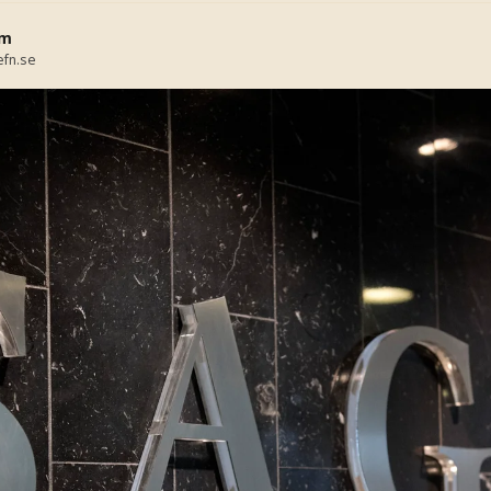
lm
fn.se