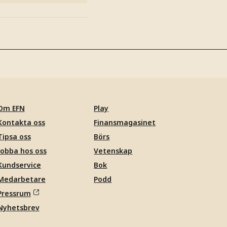
Om EFN
Play
Kontakta oss
Finansmagasinet
Tipsa oss
Börs
Jobba hos oss
Vetenskap
Kundservice
Bok
Medarbetare
Podd
Pressrum
Nyhetsbrev