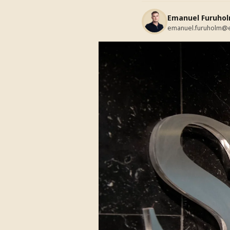
Emanuel Furuho
emanuel.furuholm@e