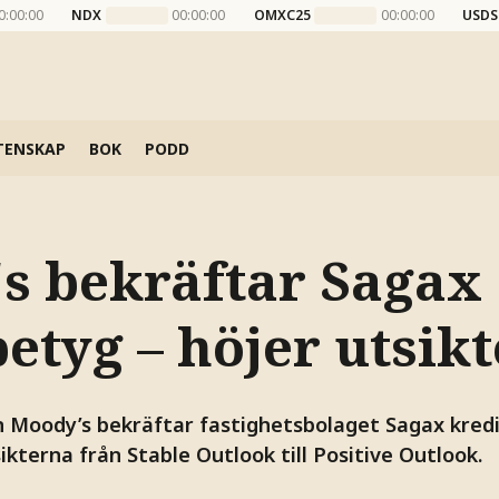
0:00:00
NDX
00:00:00
OMXC25
00:00:00
USDS
TENSKAP
BOK
PODD
s bekräftar Sagax
etyg – höjer utsik
 Moody’s bekräftar fastighetsbolaget Sagax kred
ikterna från Stable Outlook till Positive Outlook.