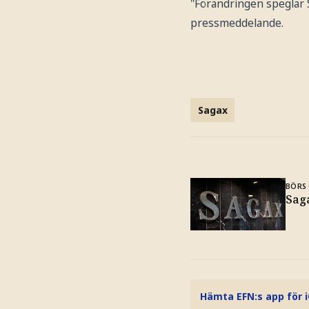
"Förändringen speglar Sa
pressmeddelande.
Sagax
BÖRS 
Sag
Hämta EFN:s app för 