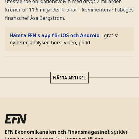
utestående obligationsvolym med drygt 2 miljarder
kronor till 11,6 miljarder kronor", kommenterar Fabeges
finanschef Åsa Bergström.
Hämta EFN:s app för iOS och Android
- gratis:
nyheter, analyser, börs, video, podd
NÄSTA ARTIKEL
EFN Ekonomikanalen och Finansmagasinet
sprider
kunskap om ekonomi. Vi vänder oss till den