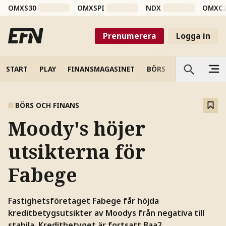
OMXS30
OMXSPI
NDX
OMXC
Prenumerera
Logga in
START
PLAY
FINANSMAGASINET
BÖRS
VETENSKAP
BÖRS OCH FINANS
Moody's höjer
utsikterna för
Fabege
Fastighetsföretaget Fabege får höjda
kreditbetygsutsikter av Moodys från negativa till
stabila. Kreditbetyget är fortsatt Baa2.