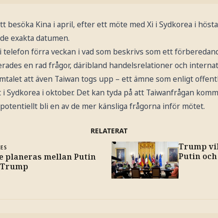
tt besöka Kina i april, efter ett möte med Xi i Sydkorea i höst
t de exakta datumen.
i telefon förra veckan i vad som beskrivs som ett förberedand
rades en rad frågor, däribland handelsrelationer och internati
talet att även Taiwan togs upp – ett ämne som enligt offen
 i Sydkorea i oktober. Det kan tyda på att Taiwanfrågan komm
 potentiellt bli en av de mer känsliga frågorna inför mötet.
RELATERAT
Trump vil
KES
Putin och
e planeras mellan Putin
 Trump