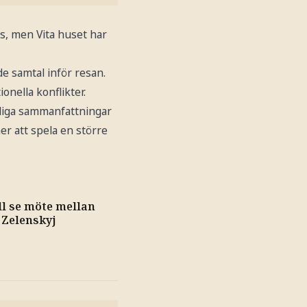
as, men Vita huset har
e samtal inför resan.
onella konflikter.
tliga sammanfattningar
er att spela en större
l se möte mellan
 Zelenskyj