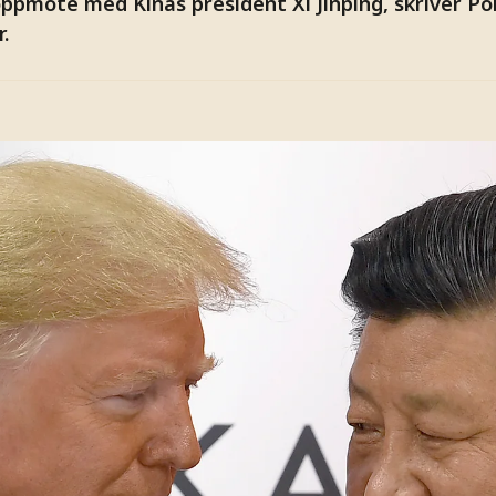
ppmöte med Kinas president Xi Jinping, skriver Po
r.