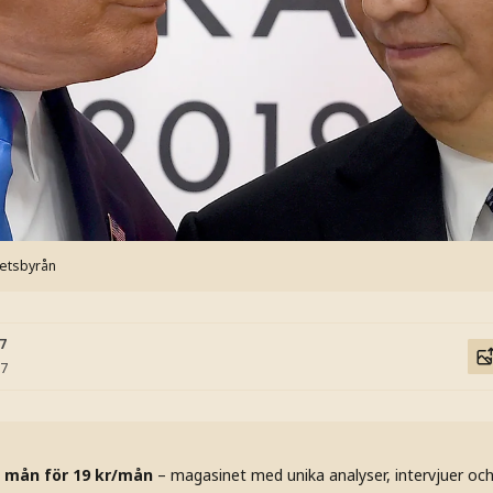
hetsbyrån
07
57
 mån för 19 kr/mån
– magasinet med unika analyser, intervjuer oc