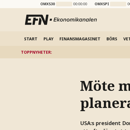
OMXS30
00:00:00
OMXSPI
0
START
PLAY
FINANSMAGASINET
BÖRS
VE
TOPPNYHETER
:
Möte m
planera
USA:s president Don