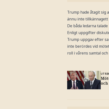
Trump hade åtagit sig a
ännu inte tillkännaget
De båda ledarna talade 
Enligt uppgifter diskute
Trump uppgav efter sam
inte berördes vid mötet
roll i vårens samtal och
UTRI
Möt
och