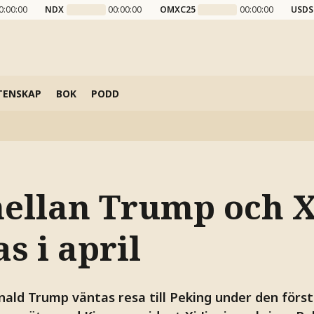
0:00:00
NDX
00:00:00
OMXC25
00:00:00
USDS
TENSKAP
BOK
PODD
ellan Trump och X
s i april
ald Trump väntas resa till Peking under den första