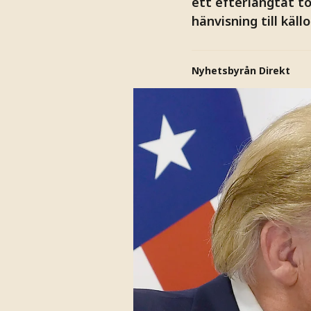
ett efterlängtat to
hänvisning till källo
Nyhetsbyrån Direkt