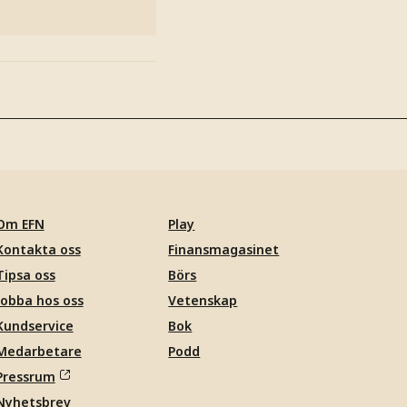
Om EFN
Play
Kontakta oss
Finansmagasinet
Tipsa oss
Börs
Jobba hos oss
Vetenskap
Kundservice
Bok
Medarbetare
Podd
Pressrum
Nyhetsbrev