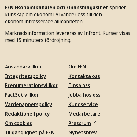
EFN Ekonomikanalen och Finansmagasinet
sprider
kunskap om ekonomi. Vi vänder oss till den
ekonomiintresserade allmänheten.
Marknadsinformation levereras av Infront. Kurser visas
med 15 minuters fördröjning.
Användarvillkor
Om EFN
Integritetspolicy
Kontakta oss
Prenumerationsvillkor
Tipsa oss
FactSet villkor
Jobba hos oss
Värdepapperspolicy
Kundservice
Redaktionell policy
Medarbetare
Om cookies
Pressrum
Tillgänglighet på EFN
Nyhetsbrev