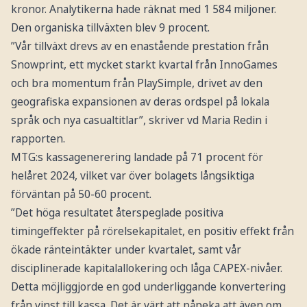
kronor. Analytikerna hade räknat med 1 584 miljoner.
Den organiska tillväxten blev 9 procent.
”Vår tillväxt drevs av en enastående prestation från
Snowprint, ett mycket starkt kvartal från InnoGames
och bra momentum från PlaySimple, drivet av den
geografiska expansionen av deras ordspel på lokala
språk och nya casualtitlar”, skriver vd Maria Redin i
rapporten.
MTG:s kassagenerering landade på 71 procent för
helåret 2024, vilket var över bolagets långsiktiga
förväntan på 50-60 procent.
”Det höga resultatet återspeglade positiva
timingeffekter på rörelsekapitalet, en positiv effekt från
ökade ränteintäkter under kvartalet, samt vår
disciplinerade kapitalallokering och låga CAPEX-nivåer.
Detta möjliggjorde en god underliggande konvertering
från vinst till kassa. Det är värt att påpeka att även om