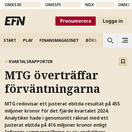
OMXS30
OMXSPI
NDX
OMXC
Prenumerera
Logga in
START
PLAY
FINANSMAGASINET
BÖRS
VETENSKAP
KVARTALSRAPPORTER
MTG överträffar
förväntningarna
MTG redovisar ett justerat ebitda-resultat på 455
miljoner kronor för det fjärde kvartalet 2024.
Analytiker hade i genomsnitt räknat med ett
justerat ebitda på 416 miljoner kronor enligt
Infronts sammanställning av sju analytikers