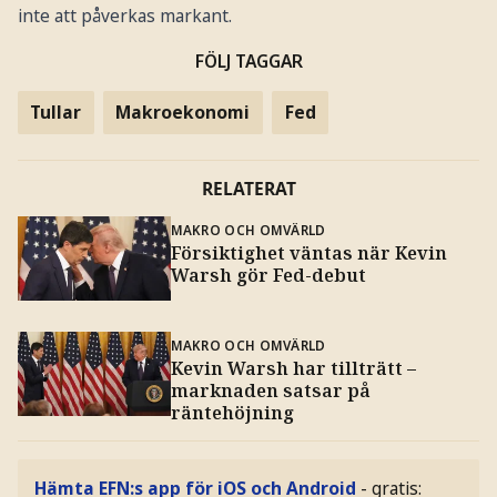
inte att påverkas markant.
FÖLJ TAGGAR
Tullar
Makroekonomi
Fed
RELATERAT
MAKRO OCH OMVÄRLD
Försiktighet väntas när Kevin
Warsh gör Fed-debut
MAKRO OCH OMVÄRLD
Kevin Warsh har tillträtt –
marknaden satsar på
räntehöjning
Hämta EFN:s app för iOS och Android
- gratis: