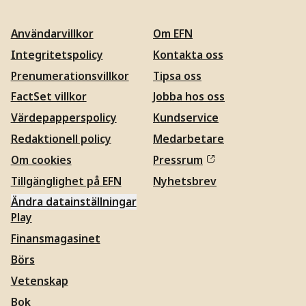
Användarvillkor
Om EFN
Integritetspolicy
Kontakta oss
Prenumerationsvillkor
Tipsa oss
FactSet villkor
Jobba hos oss
Värdepapperspolicy
Kundservice
Redaktionell policy
Medarbetare
Om cookies
Pressrum
Tillgänglighet på EFN
Nyhetsbrev
Ändra datainställningar
Play
Finansmagasinet
Börs
Vetenskap
Bok