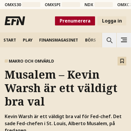
OMXS30
OMXSPI
NDX
OMXC
Prenumerera
Logga in
START
PLAY
FINANSMAGASINET
BÖRS
VETENSKAP
MAKRO OCH OMVÄRLD
Musalem – Kevin
Warsh är ett väldigt
bra val
Kevin Warsh är ett väldigt bra val för Fed-chef. Det
sade Fed-chefen i St. Louis, Alberto Musalem, på
fredagen.