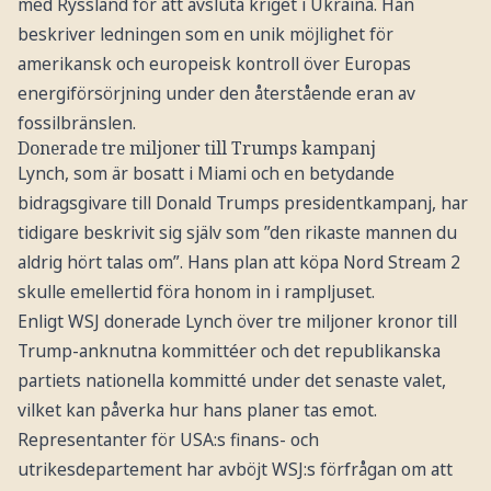
med Ryssland för att avsluta kriget i Ukraina. Han
beskriver ledningen som en unik möjlighet för
amerikansk och europeisk kontroll över Europas
energiförsörjning under den återstående eran av
fossilbränslen.
Donerade tre miljoner till Trumps kampanj
Lynch, som är bosatt i Miami och en betydande
bidragsgivare till Donald Trumps presidentkampanj, har
tidigare beskrivit sig själv som ”den rikaste mannen du
aldrig hört talas om”. Hans plan att köpa Nord Stream 2
skulle emellertid föra honom in i rampljuset.
Enligt WSJ donerade Lynch över tre miljoner kronor till
Trump-anknutna kommittéer och det republikanska
partiets nationella kommitté under det senaste valet,
vilket kan påverka hur hans planer tas emot.
Representanter för USA:s finans- och
utrikesdepartement har avböjt WSJ:s förfrågan om att