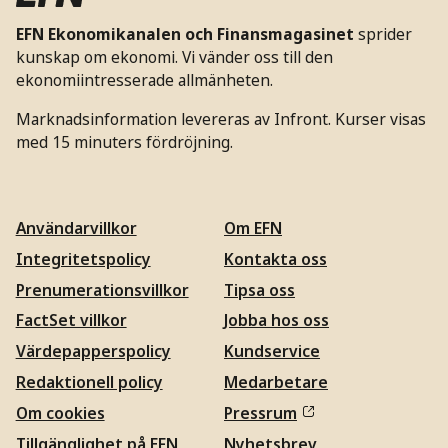
EFN Ekonomikanalen och Finansmagasinet
sprider
kunskap om ekonomi. Vi vänder oss till den
ekonomiintresserade allmänheten.
Marknadsinformation levereras av Infront. Kurser visas
med 15 minuters fördröjning.
Användarvillkor
Om EFN
Integritetspolicy
Kontakta oss
Prenumerationsvillkor
Tipsa oss
FactSet villkor
Jobba hos oss
Värdepapperspolicy
Kundservice
Redaktionell policy
Medarbetare
Om cookies
Pressrum
Tillgänglighet på EFN
Nyhetsbrev