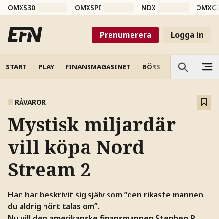
OMXS30
OMXSPI
NDX
OMXC
Prenumerera
Logga in
START
PLAY
FINANSMAGASINET
BÖRS
VETENSKAP
RÅVAROR
Mystisk miljardär
vill köpa Nord
Stream 2
Han har beskrivit sig själv som ”den rikaste mannen
du aldrig hört talas om”.
Nu vill den amerikanske finansmannen Stephen P