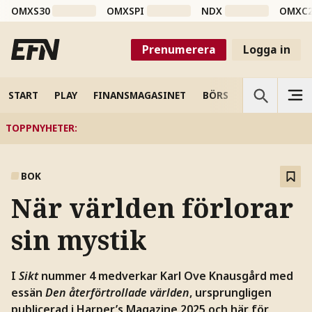
OMXS30
OMXSPI
NDX
OMXC
Prenumerera
Logga in
START
PLAY
FINANSMAGASINET
BÖRS
VETENSKAP
TOPPNYHETER
:
BOK
När världen förlorar
sin mystik
I
Sikt
nummer 4 medverkar Karl Ove Knausgård med
essän
Den återförtrollade världen
, ursprungligen
publicerad i Harper’s Magazine 2025 och här för