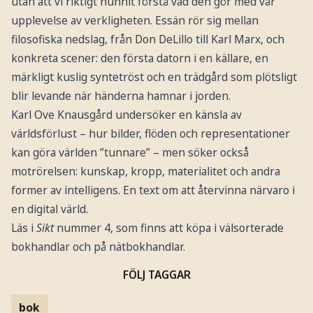
utan att vi riktigt hunnit förstå vad den gör med vår
upplevelse av verkligheten. Essän rör sig mellan
filosofiska nedslag, från Don DeLillo till Karl Marx, och
konkreta scener: den första datorn i en källare, en
märkligt kuslig syntetröst och en trädgård som plötsligt
blir levande när händerna hamnar i jorden.
Karl Ove Knausgård undersöker en känsla av
världsförlust – hur bilder, flöden och representationer
kan göra världen ”tunnare” – men söker också
motrörelsen: kunskap, kropp, materialitet och andra
former av intelligens. En text om att återvinna närvaro i
en digital värld.
Läs i
Sikt
nummer 4, som finns att köpa i välsorterade
bokhandlar och på nätbokhandlar.
FÖLJ TAGGAR
bok