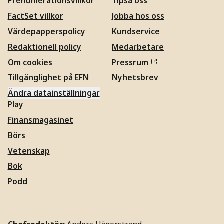
Prenumerationsvillkor
Tipsa oss
FactSet villkor
Jobba hos oss
Värdepapperspolicy
Kundservice
Redaktionell policy
Medarbetare
Om cookies
Pressrum
Tillgänglighet på EFN
Nyhetsbrev
Ändra datainställningar
Play
Finansmagasinet
Börs
Vetenskap
Bok
Podd