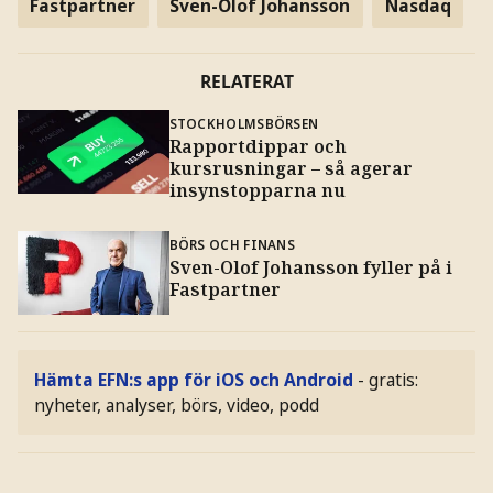
Fastpartner
Sven-Olof Johansson
Nasdaq
RELATERAT
STOCKHOLMSBÖRSEN
Rapportdippar och
kursrusningar – så agerar
insynstopparna nu
BÖRS OCH FINANS
Sven-Olof Johansson fyller på i
Fastpartner
Hämta EFN:s app för iOS och Android
- gratis:
nyheter, analyser, börs, video, podd