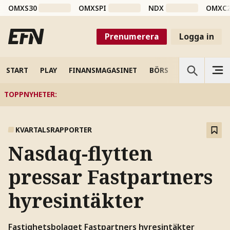
OMXS30
OMXSPI
NDX
OMXC
Prenumerera
Logga in
START
PLAY
FINANSMAGASINET
BÖRS
VETENSKAP
TOPPNYHETER
:
KVARTALSRAPPORTER
Nasdaq-flytten
pressar Fastpartners
hyresintäkter
Fastighetsbolaget Fastpartners hyresintäkter