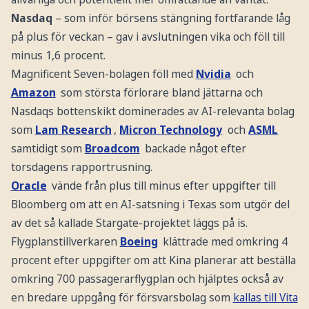
Nasdaq
– som inför börsens stängning fortfarande låg
på plus för veckan – gav i avslutningen vika och föll till
minus 1,6 procent.
Magnificent Seven-bolagen föll med
Nvidia
och
Amazon
som största förlorare bland jättarna och
Nasdaqs bottenskikt dominerades av AI-relevanta bolag
som
Lam Research
,
Micron Technology
och
ASML
samtidigt som
Broadcom
backade något efter
torsdagens rapportrusning.
Oracle
vände från plus till minus efter uppgifter till
Bloomberg om att en AI-satsning i Texas som utgör del
av det så kallade Stargate-projektet läggs på is.
Flygplanstillverkaren
Boeing
klättrade med omkring 4
procent efter uppgifter om att Kina planerar att beställa
omkring 700 passagerarflygplan och hjälptes också av
en bredare uppgång för försvarsbolag som
kallas till Vita