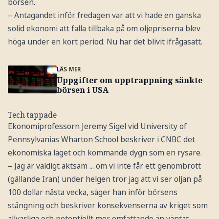
börsen.
– Antagandet inför fredagen var att vi hade en ganska
solid ekonomi att falla tillbaka på om oljepriserna blev
höga under en kort period. Nu har det blivit ifrågasatt.
LÄS MER
Uppgifter om upptrappning sänkte
börsen i USA
Tech tappade
Ekonomiprofessorn Jeremy Sigel vid University of
Pennsylvanias Wharton School beskriver i CNBC det
ekonomiska läget och kommande dygn som en rysare.
– Jag är väldigt aktsam ... om vi inte får ett genombrott
(gällande Iran) under helgen tror jag att vi ser oljan på
100 dollar nästa vecka, säger han inför börsens
stängning och beskriver konsekvenserna av kriget som
allvarliga och potentiellt mer omfattande än väntat.