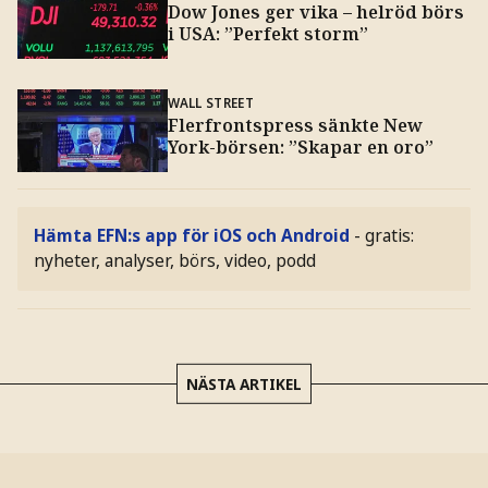
Dow Jones ger vika – helröd börs
i USA: ”Perfekt storm”
WALL STREET
Flerfrontspress sänkte New
York-börsen: ”Skapar en oro”
Hämta EFN:s app för iOS och Android
- gratis:
nyheter, analyser, börs, video, podd
NÄSTA ARTIKEL