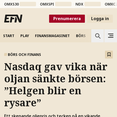
OMXS30
OMXSPI
NDX
OMXC
Prenumerera
Logga in
START
PLAY
FINANSMAGASINET
BÖRS
VETENSKAP
BÖRS OCH FINANS
Nasdaq gav vika när
oljan sänkte börsen:
”Helgen blir en
rysare”
Ett skenande oljepris och tecken på en vikande