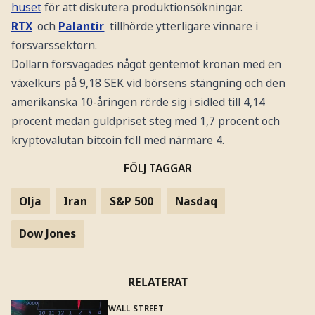
huset
för att diskutera produktionsökningar.
RTX
och
Palantir
tillhörde ytterligare vinnare i
försvarssektorn.
Dollarn försvagades något gentemot kronan med en
växelkurs på 9,18 SEK vid börsens stängning och den
amerikanska 10-åringen rörde sig i sidled till 4,14
procent medan guldpriset steg med 1,7 procent och
kryptovalutan bitcoin föll med närmare 4.
FÖLJ TAGGAR
Olja
Iran
S&P 500
Nasdaq
Dow Jones
RELATERAT
WALL STREET