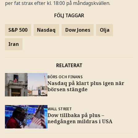
per fat strax efter kl. 18:00 på måndagskvällen.
FÖLJ TAGGAR
S&P 500
Nasdaq
Dow Jones
Olja
Iran
RELATERAT
BÖRS OCH FINANS
Nasdaq på klart plus igen när
börsen stängde
WALL STREET
Dow tillbaka på plus –
nedgången mildras i USA