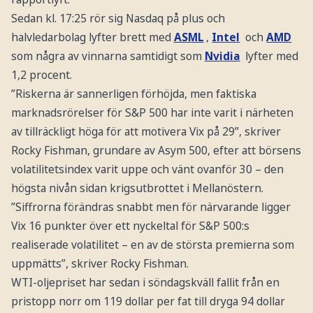
Sedan kl. 17:25 rör sig Nasdaq på plus och
halvledarbolag lyfter brett med
ASML
,
Intel
och
AMD
som några av vinnarna samtidigt som
Nvidia
lyfter med
1,2 procent.
”Riskerna är sannerligen förhöjda, men faktiska
marknadsrörelser för S&P 500 har inte varit i närheten
av tillräckligt höga för att motivera Vix på 29”, skriver
Rocky Fishman, grundare av Asym 500, efter att börsens
volatilitetsindex varit uppe och vänt ovanför 30 – den
högsta nivån sidan krigsutbrottet i Mellanöstern.
”Siffrorna förändras snabbt men för närvarande ligger
Vix 16 punkter över ett nyckeltal för S&P 500:s
realiserade volatilitet – en av de största premierna som
uppmätts”, skriver Rocky Fishman.
WTI-oljepriset har sedan i söndagskväll fallit från en
pristopp norr om 119 dollar per fat till dryga 94 dollar