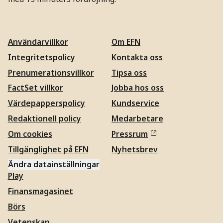
Användarvillkor
Om EFN
Integritetspolicy
Kontakta oss
Prenumerationsvillkor
Tipsa oss
FactSet villkor
Jobba hos oss
Värdepapperspolicy
Kundservice
Redaktionell policy
Medarbetare
Om cookies
Pressrum
Tillgänglighet på EFN
Nyhetsbrev
Ändra datainställningar
Play
Finansmagasinet
Börs
Vetenskap