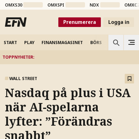
OMXS30
OMXSPI
NDX
OMXC
Prenumerera
Logga in
START
PLAY
FINANSMAGASINET
BÖRS
VETENSKAP
TOPPNYHETER
:
WALL STREET
Nasdaq på plus i USA
när AI-spelarna
lyfter: ”Förändras
snabbt”