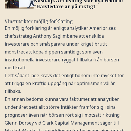
Nasdaqs AI-rusning slår nya rekord:
”Halvledare är på riktigt”
Vinstutsikter möjlig förklaring
En möjlig förklaring är enligt analytiker Ameriprises
chefsstrateg Anthony Saglimbene att enskilda
investerare och småsparare under kriget brutit
mönstret att köpa dippen samtidigt som även
institutionella investerare ryggat tillbaka från börsen
med kraft.
I ett sådant läge krävs det enligt honom inte mycket för
att trigga en kraftig uppgång när optimismen väl är
tillbaka.
En annan bedöms kunna vara faktumet att analytiker
under året sett allt större intäkter framför sig i sina
prognoser även när börsen rört sig i motsatt riktning.
Glenn Dorsey vid Clark Capital Management säger till
Market Watch att utvecklingen för bolagens vinster och