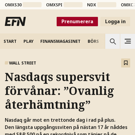
OMXS30
OMXSPI
NDX
OMXC
Prenumerera
Logga in
START
PLAY
FINANSMAGASINET
BÖRS
VETENSKAP
WALL STREET
Nasdaqs supersvit
förvånar: ”Ovanlig
återhämtning”
Nasdaq går mot en trettonde dag i rad på plus.
Den längsta uppgångssviten på nästan 17 år nåddes
med S&P 500 på en rekordnivå som tänjer på de