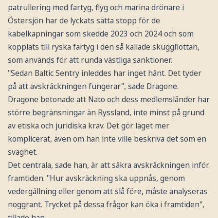
patrullering med fartyg, flyg och marina drönare i
Östersjön har de lyckats sätta stopp för de
kabelkapningar som skedde 2023 och 2024 och som
kopplats till ryska fartyg i den så kallade skuggflottan,
som används för att runda västliga sanktioner.
"Sedan Baltic Sentry inleddes har inget hänt. Det tyder
på att avskräckningen fungerar", sade Dragone.
Dragone betonade att Nato och dess medlemsländer har
större begränsningar än Ryssland, inte minst på grund
av etiska och juridiska krav. Det gör läget mer
komplicerat, även om han inte ville beskriva det som en
svaghet.
Det centrala, sade han, är att säkra avskräckningen inför
framtiden. "Hur avskräckning ska uppnås, genom
vedergällning eller genom att slå före, måste analyseras
noggrant. Trycket på dessa frågor kan öka i framtiden",
tillade han.