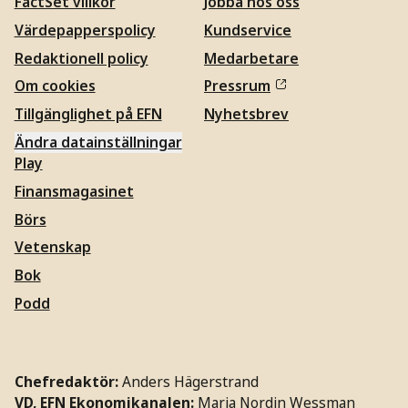
FactSet villkor
Jobba hos oss
Värdepapperspolicy
Kundservice
Redaktionell policy
Medarbetare
Om cookies
Pressrum
Tillgänglighet på EFN
Nyhetsbrev
Ändra datainställningar
Play
Finansmagasinet
Börs
Vetenskap
Bok
Podd
Chefredaktör:
Anders Hägerstrand
VD, EFN Ekonomikanalen:
Maria Nordin Wessman