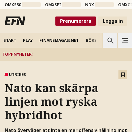
OMXS30
OMXSPI
NDX
OMXC
Prenumerera
Logga in
START
PLAY
FINANSMAGASINET
BÖRS
VETENSKAP
TOPPNYHETER
:
UTRIKES
Nato kan skärpa
linjen mot ryska
hybridhot
Nato överväger att inta en mer offensiv hållning mot