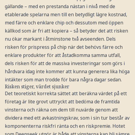
gällande – med en prestanda nästan i nivå med de
etablerade spelarna men till en betydligt lägre kostnad,
med färre och enklare chip och dessutom med öppen
källkod som är fri att kopiera – så betyder det att risken
nu ökar markant i åtminstone två avseenden. Dels
risken för prispress på chip när det behövs färre och
enklare produkter för att åstadkomma samma utfall,
dels risken för att de massiva investeringar som görs i
hårdvara idag inte kommer att kunna generera lika höga
intäkter som man trodde för bara några dagar sedan.
Risken stiger, värdet sjunker
Det teoretiskt korrekta sättet att beräkna värdet på ett
företag är lite grovt uttryckt att bedöma de framtida
vinsterna och räkna om dem till nuvärde genom att
dividera med ett avkastningskrav, som i sin tur består av
komponenterna riskfri ränta och en riskpremie. Hotet
som Deepseek utgör är både att vinsterna kan bli sämre