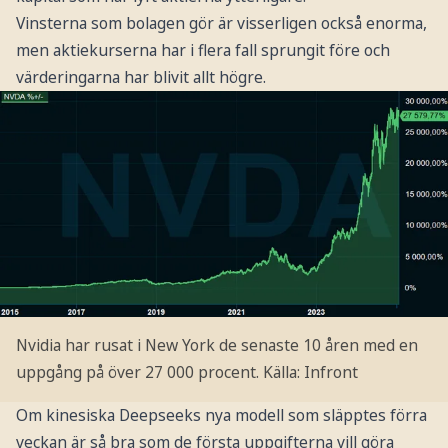
Vinsterna som bolagen gör är visserligen också enorma,
men aktiekurserna har i flera fall sprungit före och
värderingarna har blivit allt högre.
Nvidia har rusat i New York de senaste 10 åren med en
uppgång på över 27 000 procent. Källa: Infront
Om kinesiska Deepseeks nya modell som släpptes förra
veckan är så bra som de första uppgifterna vill göra