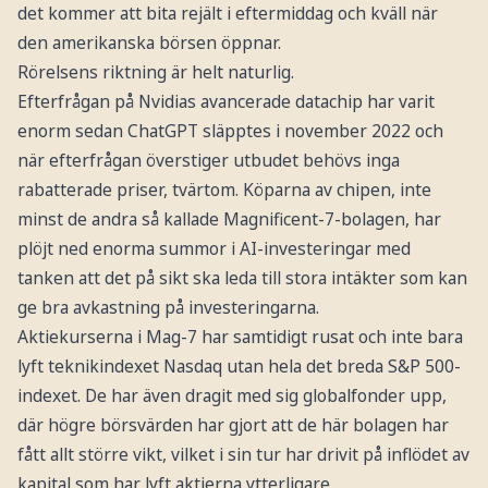
det kommer att bita rejält i eftermiddag och kväll när
den amerikanska börsen öppnar.
Rörelsens riktning är helt naturlig.
Efterfrågan på Nvidias avancerade datachip har varit
enorm sedan ChatGPT släpptes i november 2022 och
när efterfrågan överstiger utbudet behövs inga
rabatterade priser, tvärtom. Köparna av chipen, inte
minst de andra så kallade Magnificent-7-bolagen, har
plöjt ned enorma summor i AI-investeringar med
tanken att det på sikt ska leda till stora intäkter som kan
ge bra avkastning på investeringarna.
Aktiekurserna i Mag-7 har samtidigt rusat och inte bara
lyft teknikindexet Nasdaq utan hela det breda S&P 500-
indexet. De har även dragit med sig globalfonder upp,
där högre börsvärden har gjort att de här bolagen har
fått allt större vikt, vilket i sin tur har drivit på inflödet av
kapital som har lyft aktierna ytterligare.