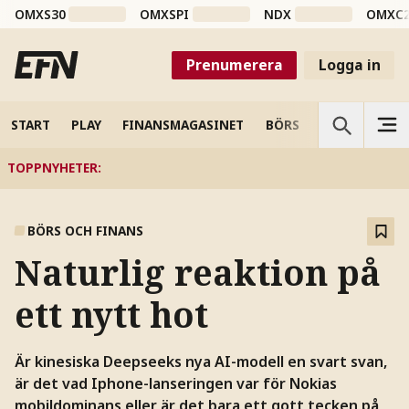
OMXS30
OMXSPI
NDX
OMXC
Prenumerera
Logga in
START
PLAY
FINANSMAGASINET
BÖRS
VETENSKAP
TOPPNYHETER
:
BÖRS OCH FINANS
Naturlig reaktion på
ett nytt hot
Är kinesiska Deepseeks nya AI-modell en svart svan,
är det vad Iphone-lanseringen var för Nokias
mobildominans eller är det bara ett gott tecken på