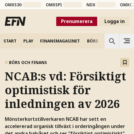
OMXS30
OMXSPI
NDX
OMXC
Prenumerera
Logga in
START
PLAY
FINANSMAGASINET
BÖRS
VETENSKAP
BÖRS OCH FINANS
NCAB:s vd: Försiktigt
optimistisk för
inledningen av 2026
Mönsterkortstillverkaren NCAB har sett en
accelererad organisk tillväxt i orderingången under
det andra halvåret och ser "försiktigt optimistiskt"