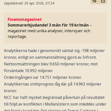
Uppdaterad:
29 apr. 2026, 07:24
Finansmagasinet
Sommarerbjudande! 3 mån för 19 kr/mån
–
magasinet med unika analyser, intervjuer och
reportage.
Analytikerna hade i genomsnitt väntat sig -198 miljoner
kronor, enligt en sammanställning gjord av Infront.
Nettoomsättningen blev 9.650 miljoner kronor, mot
förväntade 10.992 miljoner.
Orderingången var 14.751 miljoner kronor.
Analytikernas snittprognos låg där på 14.963 miljoner
kronor.
NCC har haft mycket begränsad påverkan på resultatet
till följd av konflikten i Mellanöstern som inleddes under
det första kvartalet. Det skriver vd Tomas Carlsson i