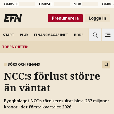
OMXS30
OMXSPI
NDX
OMXC
Prenumerera
Logga in
START
PLAY
FINANSMAGASINET
BÖRS
VETENSKAP
TOPPNYHETER
:
BÖRS OCH FINANS
NCC:s förlust större
än väntat
Byggbolaget NCC:s rörelseresultat blev -237 miljoner
kronor i det första kvartalet 2026.