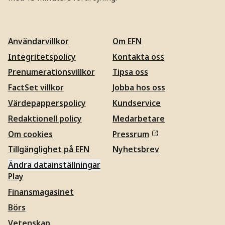
Användarvillkor
Om EFN
Integritetspolicy
Kontakta oss
Prenumerationsvillkor
Tipsa oss
FactSet villkor
Jobba hos oss
Värdepapperspolicy
Kundservice
Redaktionell policy
Medarbetare
Om cookies
Pressrum
Tillgänglighet på EFN
Nyhetsbrev
Ändra datainställningar
Play
Finansmagasinet
Börs
Vetenskap