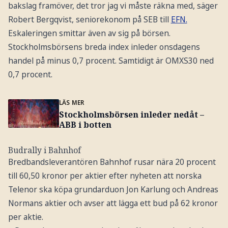
bakslag framöver, det tror jag vi måste räkna med, säger
Robert Bergqvist, seniorekonom på SEB till
EFN.
Eskaleringen smittar även av sig på börsen.
Stockholmsbörsens breda index inleder onsdagens
handel på minus 0,7 procent. Samtidigt är OMXS30 ned
0,7 procent.
LÄS MER
Stockholmsbörsen inleder nedåt –
ABB i botten
Budrally i Bahnhof
Bredbandsleverantören Bahnhof rusar nära 20 procent
till 60,50 kronor per aktier efter nyheten att norska
Telenor ska köpa grundarduon Jon Karlung och Andreas
Normans aktier och avser att lägga ett bud på 62 kronor
per aktie.