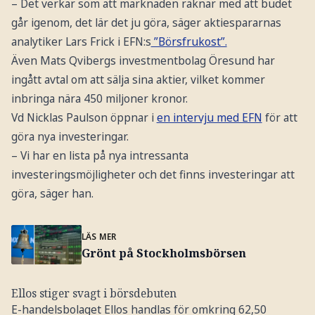
– Det verkar som att marknaden räknar med att budet
går igenom, det lär det ju göra, säger aktiespararnas
analytiker Lars Frick i EFN:s
”Börsfrukost”.
Även Mats Qvibergs investmentbolag Öresund har
ingått avtal om att sälja sina aktier, vilket kommer
inbringa nära 450 miljoner kronor.
Vd Nicklas Paulson öppnar i
en intervju med EFN
för att
göra nya investeringar.
– Vi har en lista på nya intressanta
investeringsmöjligheter och det finns investeringar att
göra, säger han.
LÄS MER
Grönt på Stockholmsbörsen
Ellos stiger svagt i börsdebuten
E-handelsbolaget Ellos handlas för omkring 62,50