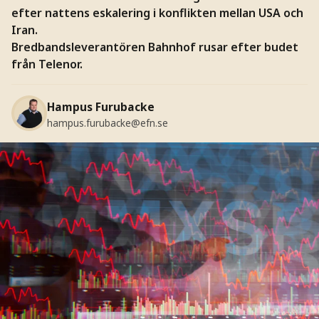
efter nattens eskalering i konflikten mellan USA och
Iran.
Bredbandsleverantören Bahnhof rusar efter budet
från Telenor.
Hampus Furubacke
hampus.furubacke@efn.se