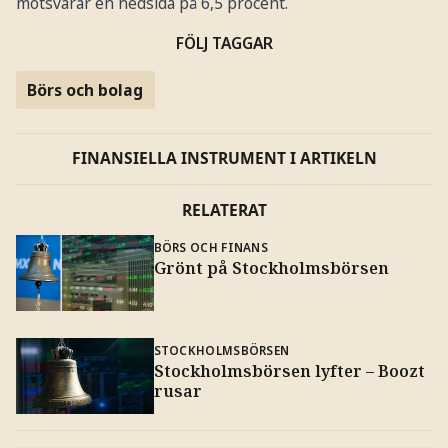
motsvarar en nedsida på 6,5 procent.
FÖLJ TAGGAR
Börs och bolag
FINANSIELLA INSTRUMENT I ARTIKELN
RELATERAT
BÖRS OCH FINANS
Grönt på Stockholmsbörsen
STOCKHOLMSBÖRSEN
Stockholmsbörsen lyfter – Boozt
rusar