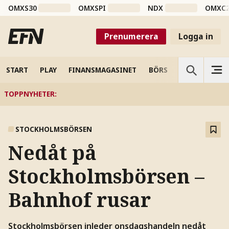
OMXS30
OMXSPI
NDX
OMXC
Prenumerera
Logga in
START
PLAY
FINANSMAGASINET
BÖRS
VETENSKAP
TOPPNYHETER
:
STOCKHOLMSBÖRSEN
Nedåt på
Stockholmsbörsen –
Bahnhof rusar
Stockholmsbörsen inleder onsdagshandeln nedåt