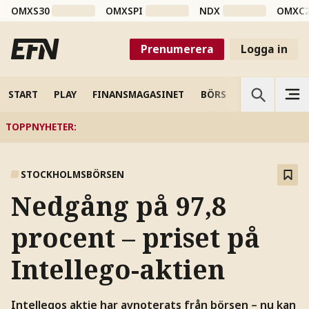
OMXS30
OMXSPI
NDX
OMXC
Prenumerera
Logga in
START
PLAY
FINANSMAGASINET
BÖRS
VETENSKAP
TOPPNYHETER
:
STOCKHOLMSBÖRSEN
Nedgång på 97,8
procent – priset på
Intellego-aktien
Intellegos aktie har avnoterats från börsen – nu kan