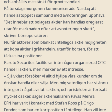
och anhållits misstänkt för grovt svindleri.
På torsdagsmorgonen kommunicerade Nasdaq att
handelsstoppet i samband med avnoteringen upphävs.
”Det innebär att bolagets aktier kan handlas oreglerat
utanför marknaden efter att avnoteringen skett",
skriver börsoperatören.
Nu får aktörer som blankat Intellegos aktie möjligheten
att köpa aktier i gråhandeln, utanför börsen, för att
täcka sina positioner.
Pareto Securites faciliterar inte någon organiserad OTC-
handel i aktien, men märker av ett intresse.
– Självklart försöker vi alltid hjälpa våra kunder om de
önskar handla eller sälja. Men mig veterligen har vi ännu
inte gjort något avslut i aktien, och prisbilden är fortsatt
mycket osäker, säger aktiemäklaren Pavas Mehra.
EFN har varit i kontakt med Stefan Roos på Origo
Fonder, som har en kortposition i Intellego. Han vill inte