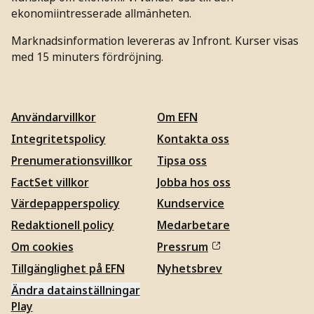
ekonomiintresserade allmänheten.
Marknadsinformation levereras av Infront. Kurser visas
med 15 minuters fördröjning.
Användarvillkor
Om EFN
Integritetspolicy
Kontakta oss
Prenumerationsvillkor
Tipsa oss
FactSet villkor
Jobba hos oss
Värdepapperspolicy
Kundservice
Redaktionell policy
Medarbetare
Om cookies
Pressrum
Tillgänglighet på EFN
Nyhetsbrev
Ändra datainställningar
Play