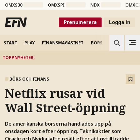
OMXS30
OMXSPI
NDX
OMXC
Prenumerera
Logga in
START
PLAY
FINANSMAGASINET
BÖRS
VETENSKAP
TOPPNYHETER
:
BÖRS OCH FINANS
Netflix rusar vid
Wall Street-öppning
De amerikanska börserna handlades upp på
onsdagen kort efter öppning. Teknikaktier som
Oracle och Nvidia lyfte rejält efter att nytillträdde