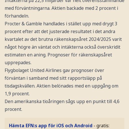
Intäkterna på 22,5 miljarder var helt överensstämmande
med förväntningarna. Aktien backade med 2 procent i
förhandeln.
Procter & Gamble handlades i stället upp med drygt 3
procent efter att det justerade resultatet i det andra
kvartalet av det brutna räkenskapsåret 2024/2025 varit
något högre än väntat och intäkterna också överskridit
estimaten en aning. Prognoser för räkenskapsåret
upprepades.
Flygbolaget United Airlines gav prognoser över
förväntan i samband med sitt rapportsläpp på
tisdagskvällen. Aktien belönades med en uppgång om
1,9 procent.
Den amerikanska tioåringen sågs upp en punkt till 4,6
procent.
Hämta EFN:s app för iOS och Android
- gratis: