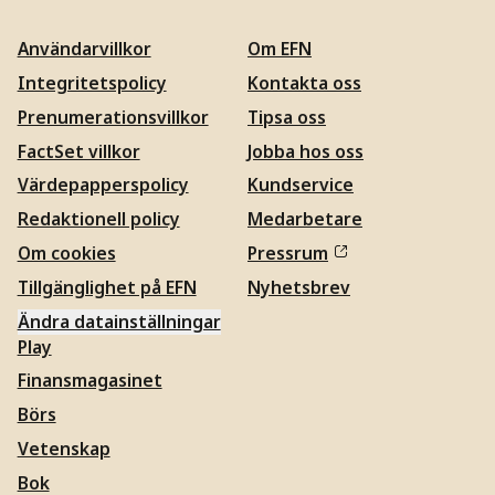
Användarvillkor
Om EFN
Integritetspolicy
Kontakta oss
Prenumerationsvillkor
Tipsa oss
FactSet villkor
Jobba hos oss
Värdepapperspolicy
Kundservice
Redaktionell policy
Medarbetare
Om cookies
Pressrum
Tillgänglighet på EFN
Nyhetsbrev
Ändra datainställningar
Play
Finansmagasinet
Börs
Vetenskap
Bok