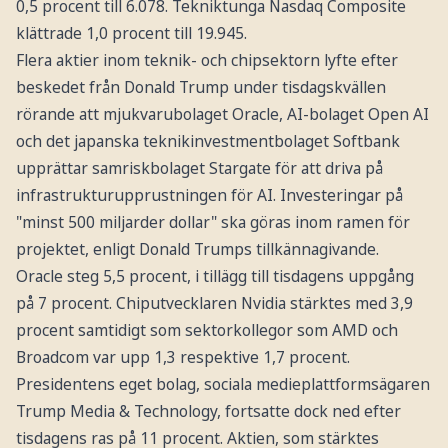
0,5 procent till 6.078. Tekniktunga Nasdaq Composite
klättrade 1,0 procent till 19.945.
Flera aktier inom teknik- och chipsektorn lyfte efter
beskedet från Donald Trump under tisdagskvällen
rörande att mjukvarubolaget Oracle, AI-bolaget Open AI
och det japanska teknikinvestmentbolaget Softbank
upprättar samriskbolaget Stargate för att driva på
infrastrukturupprustningen för AI. Investeringar på
"minst 500 miljarder dollar" ska göras inom ramen för
projektet, enligt Donald Trumps tillkännagivande.
Oracle steg 5,5 procent, i tillägg till tisdagens uppgång
på 7 procent. Chiputvecklaren Nvidia stärktes med 3,9
procent samtidigt som sektorkollegor som AMD och
Broadcom var upp 1,3 respektive 1,7 procent.
Presidentens eget bolag, sociala medieplattformsägaren
Trump Media & Technology, fortsatte dock ned efter
tisdagens ras på 11 procent. Aktien, som stärktes