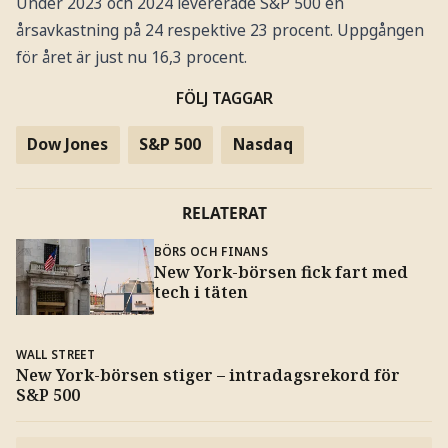
Under 2023 och 2024 levererade S&P 500 en
årsavkastning på 24 respektive 23 procent. Uppgången
för året är just nu 16,3 procent.
FÖLJ TAGGAR
Dow Jones
S&P 500
Nasdaq
RELATERAT
BÖRS OCH FINANS
New York-börsen fick fart med
tech i täten
WALL STREET
New York-börsen stiger – intradagsrekord för
S&P 500