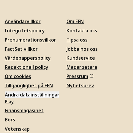
Användarvillkor
Om EFN
Integritetspolicy
Kontakta oss
Prenumerationsvillkor
Tipsa oss
FactSet villkor
Jobba hos oss
Värdepapperspolicy
Kundservice
Redaktionell policy
Medarbetare
Om cookies
Pressrum
Tillgänglighet på EFN
Nyhetsbrev
Ändra datainställningar
Play
Finansmagasinet
Börs
Vetenskap