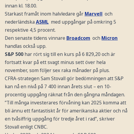
innan kl. 18.00.
Starkast framåt inom halvledare går
Marvell
och
nederländska
ASML
med uppgångar på omkring 5
respektive 4,5 procent.
Den senaste tidens vinnare
Broadcom
och
Micron
handlas också upp.
S&P 500
har rört sig till en kurs på 6 829,20 och är
fortsatt kvar på ett svagt minus sett över hela
november, som följer sex raka månader på plus.
CFRA-strategen Sam Stovall gör bedömningen att S&P
kan nå en nivå på 7 400 innan årets slut – en 10-
procentig uppgång räknat från den gångna måndagen.
”Till många investerares förvåning kan 2025 komma att
bli ännu ett fantastiskt år för amerikanska aktier och nå
en tvåsiffrig uppgång för tredje året i rad”, skriver
Stovall enligt CNBC.