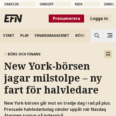
OMXS30
OMXSPI
NDX
OMXC
Prenumerera
Logga in
START
PLAY
FINANSMAGASINET
BÖRS
VETENSKAP
BÖRS OCH FINANS
New York-börsen
jagar milstolpe – ny
fart för halvledare
New York-börsen går mot en tredje dag i rad på plus.
Pressade halvledarbolag vänder uppåt när Nasdaq
återigen toppar på indexnivå.