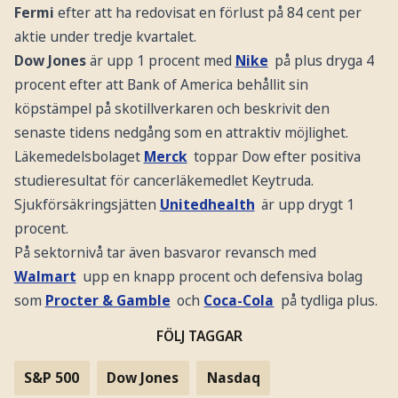
Fermi
efter att ha redovisat en förlust på 84 cent per
aktie under tredje kvartalet.
Dow Jones
är upp 1 procent med
Nike
på plus dryga 4
procent efter att Bank of America behållit sin
köpstämpel på skotillverkaren och beskrivit den
senaste tidens nedgång som en attraktiv möjlighet.
Läkemedelsbolaget
Merck
toppar Dow efter positiva
studieresultat för cancerläkemedlet Keytruda.
Sjukförsäkringsjätten
Unitedhealth
är upp drygt 1
procent.
På sektornivå tar även basvaror revansch med
Walmart
upp en knapp procent och defensiva bolag
som
Procter & Gamble
och
Coca-Cola
på tydliga plus.
FÖLJ TAGGAR
S&P 500
Dow Jones
Nasdaq