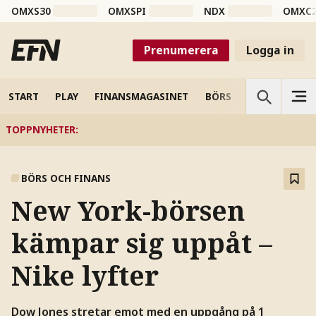
OMXS30
OMXSPI
NDX
OMXC
Prenumerera
Logga in
START
PLAY
FINANSMAGASINET
BÖRS
VETENSKAP
TOPPNYHETER
:
BÖRS OCH FINANS
New York-börsen
kämpar sig uppåt –
Nike lyfter
Dow Jones stretar emot med en uppgång på 1