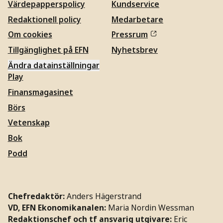
Värdepapperspolicy
Kundservice
Redaktionell policy
Medarbetare
Om cookies
Pressrum
Tillgänglighet på EFN
Nyhetsbrev
Ändra datainställningar
Play
Finansmagasinet
Börs
Vetenskap
Bok
Podd
Chefredaktör:
Anders Hägerstrand
VD, EFN Ekonomikanalen:
Maria Nordin Wessman
Redaktionschef och tf ansvarig utgivare:
Eric