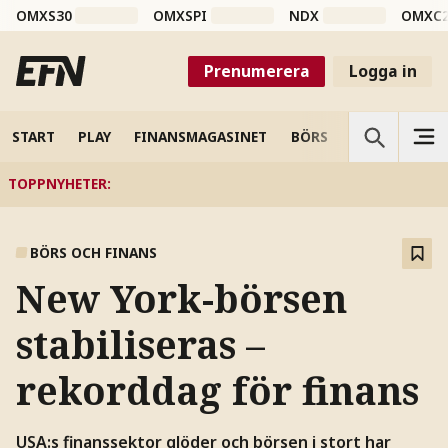
OMXS30
OMXSPI
NDX
OMXC
Prenumerera
Logga in
START
PLAY
FINANSMAGASINET
BÖRS
VETENSKAP
TOPPNYHETER
:
BÖRS OCH FINANS
New York-börsen
stabiliseras –
rekorddag för finans
USA:s finanssektor glöder och börsen i stort har