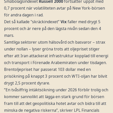
Småbolagsindexet
Russell 2000
fortsätter uppåt med
0,7 procent när volatiliteten avtar på New York-börsen
för andra dagen i rad.
Det så kallade "skräckindexet”
Vix
faller med drygt 5
procent och är nere på den lägsta nivån sedan den 4
mars.
Samtliga sektorer utom hälsovård och basvaror – strax
under nollan – lyser gröna trots att oljepriset stiger
efter att Iran attackerat infrastruktur kopplad till energi
och transport i Förenade Arabemiraten under tisdagen.
Brentoljepriset har passerat 103 dollar med en
prisökning på knappt 3 procent och WTI-oljan har blivit
drygt 2,5 procent dyrare.
”En tvåsiffrig intäktsökning under 2026 förblir trolig och
kommer sannolikt att lägga en stark grund för börsen
fram till att det geopolitiska hotet avtar och bidra till att
minska de negativa riskerna”, skriver LPL Financials