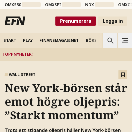
OMXS30
OMXSPI
NDX
OMXC
Prenumerera
Logga in
START
PLAY
FINANSMAGASINET
BÖRS
VETENSKAP
TOPPNYHETER
:
WALL STREET
New York-börsen står
emot högre oljepris:
”Starkt momentum”
Trots ett stigande oljepris håller New York-börsen