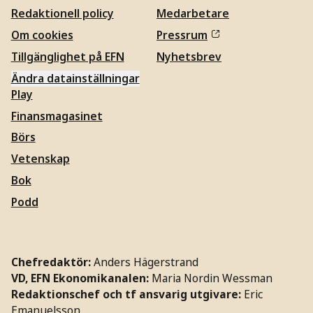
Redaktionell policy
Medarbetare
Om cookies
Pressrum
Tillgänglighet på EFN
Nyhetsbrev
Ändra datainställningar
Play
Finansmagasinet
Börs
Vetenskap
Bok
Podd
Chefredaktör:
Anders Hägerstrand
VD, EFN Ekonomikanalen:
Maria Nordin Wessman
Redaktionschef och tf ansvarig utgivare:
Eric
Emanuelsson