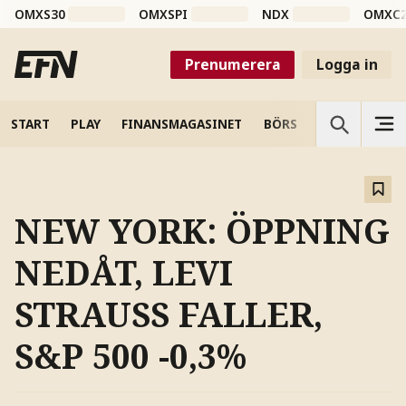
OMXS30
OMXSPI
NDX
OMXC
Prenumerera
Logga in
START
PLAY
FINANSMAGASINET
BÖRS
VETENSKAP
NEW YORK: ÖPPNING
NEDÅT, LEVI
STRAUSS FALLER,
S&P 500 -0,3%