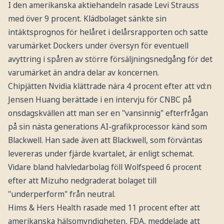
I den amerikanska aktiehandeln rasade Levi Strauss
med över 9 procent. Klädbolaget sänkte sin
intäktsprognos för helåret i delårsrapporten och satte
varumärket Dockers under översyn för eventuell
avyttring i spåren av större försäljningsnedgång för det
varumärket än andra delar av koncernen.
Chipjätten Nvidia klättrade nära 4 procent efter att vd:n
Jensen Huang berättade i en intervju för CNBC på
onsdagskvällen att man ser en "vansinnig" efterfrågan
på sin nästa generations AI-grafikprocessor känd som
Blackwell. Han sade även att Blackwell, som förväntas
levereras under fjärde kvartalet, är enligt schemat.
Vidare bland halvledarbolag föll Wolfspeed 6 procent
efter att Mizuho nedgraderat bolaget till
"underperform" från neutral.
Hims & Hers Health rasade med 11 procent efter att
amerikanska hälsomyndigheten, FDA, meddelade att