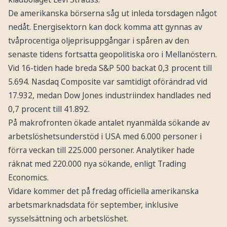
De amerikanska börserna såg ut inleda torsdagen något
nedåt. Energisektorn kan dock komma att gynnas av
tvåprocentiga oljeprisuppgångar i spåren av den
senaste tidens fortsatta geopolitiska oro i Mellanöstern.
Vid 16-tiden hade breda S&P 500 backat 0,3 procent till
5.694. Nasdaq Composite var samtidigt oförändrad vid
17.932, medan Dow Jones industriindex handlades ned
0,7 procent till 41.892.
På makrofronten ökade antalet nyanmälda sökande av
arbetslöshetsunderstöd i USA med 6.000 personer i
förra veckan till 225.000 personer. Analytiker hade
räknat med 220.000 nya sökande, enligt Trading
Economics.
Vidare kommer det på fredag officiella amerikanska
arbetsmarknadsdata för september, inklusive
sysselsättning och arbetslöshet.