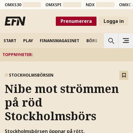
OMXS30
OMXSPI
NDX
OMXC
Prenumerera
Logga in
START
PLAY
FINANSMAGASINET
BÖRS
VETENSKAP
TOPPNYHETER
:
STOCKHOLMSBÖRSEN
Nibe mot strömmen
på röd
Stockholmsbörs
Stockholmsbörsen öppnar på rött.