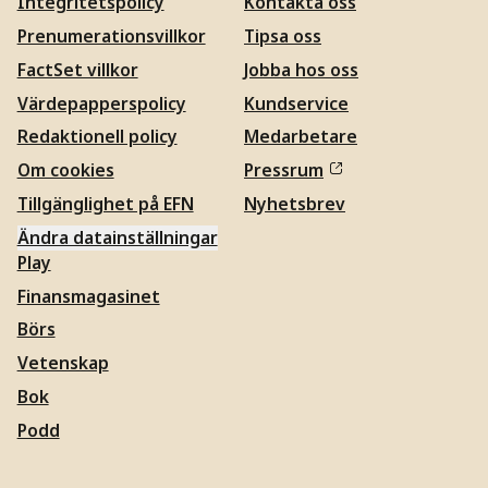
Integritetspolicy
Kontakta oss
Prenumerationsvillkor
Tipsa oss
FactSet villkor
Jobba hos oss
Värdepapperspolicy
Kundservice
Redaktionell policy
Medarbetare
Om cookies
Pressrum
Tillgänglighet på EFN
Nyhetsbrev
Ändra datainställningar
Play
Finansmagasinet
Börs
Vetenskap
Bok
Podd