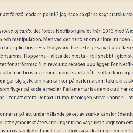
 att förstå modern politik? Jag hade så gärna sagt statskuns
House of cards
, det första Netflixoriginalet från 2013 med 
 och manipulation. Men vad det handlar om är inte intrigen 
in begriplig business. Hollywood försökte gissa vad publiken v
 lönsamma. Flopparna – alltså det mesta – föll snabbt i glömsk
itet för strömmad film revolutionerades upplägget. För Netflix
 utfyllnad brusar genom samma svarta hål. I soffan kan ingen
ken
ger sig själv, om man tänker på pärlorna som teknokratis
som flyger på sociala medier. Parlamentarisk demokrati har o
 är – för att citera Donald Trump-ideologen Steve Bannon – a
onnerar på ett underhållande paket av starka känslor. Identite
el ett symboliskt återvandringsbidrag väga lika tungt som elf
isterns familjefest med bag-in-box väga lika tungt som en ha