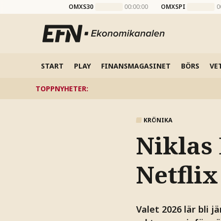
OMXS30
00:00:00
OMXSPI
0
START
PLAY
FINANSMAGASINET
BÖRS
VE
TOPPNYHETER
:
KRÖNIKA
Niklas 
Netflix
Valet 2026 lär bli 