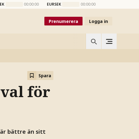
EK
00:00:00
EURSEK
00:00:00
Prenumerera
Logga in
Spara
val för
 är bättre än sitt