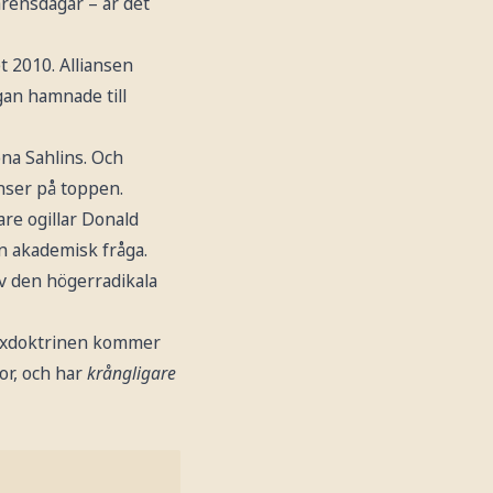
arensdagar – är det
t 2010. Alliansen
gan hamnade till
na Sahlins. Och
nser på toppen.
are ogillar Donald
n akademisk fråga.
v den högerradikala
lixdoktrinen kommer
or, och har
krångligare