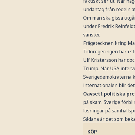
faktiskt ser ut. När n
undantag från regeln at
Om man ska gissa utgån
under Fredrik Reinfeld
vänster.
Frågetecknen kring Mag
Tidöregeringen har i st
Ulf Kristersson har dock
Trump. När USA interven
Sverigedemokraterna ka
internationalen blir de
Oavsett politiska pr
på skam. Sverige förbli
lösningar på samhällsp
Sådana är det som beka
KÖP