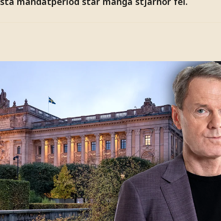
ästa mandatperiod står många stjärnor fel.