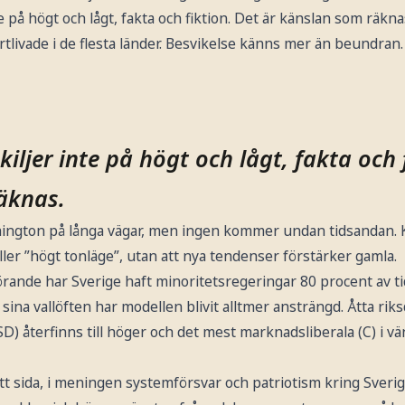
te på högt och lågt, fakta och fiktion. Det är känslan som räknas
tlivade i de flesta länder. Besvikelse känns mer än beundran.
skiljer inte på högt och lågt, fakta och 
äknas.
ington på långa vägar, men ingen kommer undan tidsandan. K
ller ”högt tonläge”, utan att nya tendenser förstärker gamla.
rande har Sverige haft minoritetsregeringar 80 procent av t
 sina vallöften har modellen blivit alltmer ansträngd. Åtta rik
SD) återfinns till höger och det mest marknadsliberala (C) i vä
t sida, i meningen systemförsvar och patriotism kring Sveri