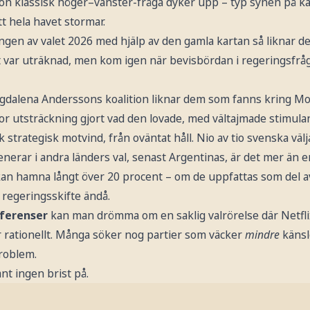
ågon klassisk höger–vänster-fråga dyker upp – typ synen på k
t hela havet stormar.
gen av valet 2026 med hjälp av den gamla kartan så liknar de
t var uträknad, men kom igen när bevisbördan i regeringsfrå
dalena Anderssons koalition liknar dem som fanns kring Mo
or utsträckning gjort vad den lovade, med vältajmade stimula
 strategisk motvind, från oväntat håll. Nio av tio svenska välj
erar i andra länders val, senast Argentinas, är det mer än e
n hamna långt över 20 procent – om de uppfattas som del a
t regeringsskifte ändå.
eferenser
kan man drömma om en saklig valrörelse där Netf
r rationellt. Många söker nog partier som väcker
mindre
känsl
roblem.
nt ingen brist på.