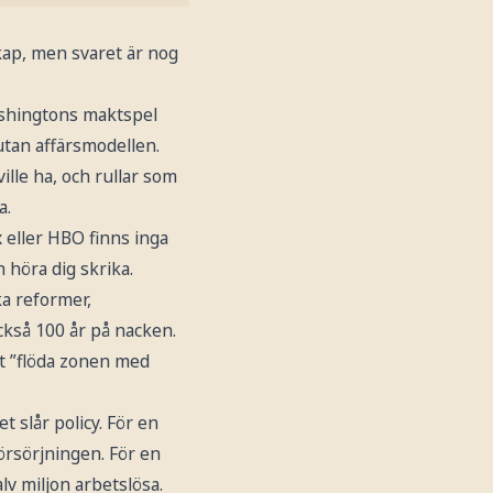
kap, men svaret är nog
Washingtons maktspel
utan affärsmodellen.
ille ha, och rullar som
a.
 eller HBO finns inga
 höra dig skrika.
ka reformer,
ckså 100 år på nacken.
tt ”flöda zonen med
t slår policy. För en
örsörjningen. För en
lv miljon arbetslösa.