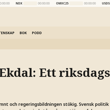
0:00:00
NDX
00:00:00
OMXC25
00:00:00
USDS
TENSKAP
BOK
PODD
Ekdal: Ett riksdags
jämnt och regeringsbildningen stökig. Svensk politik