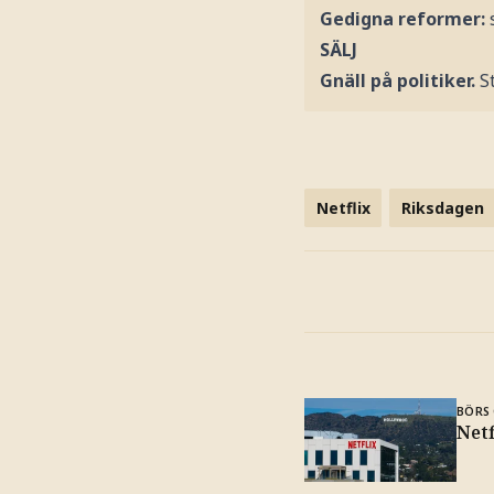
Gedigna reformer:
s
SÄLJ
Gnäll på politiker.
St
Netflix
Riksdagen
BÖRS 
Net