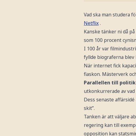
Vad ska man studera för
Netflix
.
Kanske tänker ni då på
som 100 procent cynism
I 100 år var filmindustr
fyllde biograferna blev
När internet fick kapac
fiaskon. Mästerverk och
Parallellen till politi
utkonkurrerade av vad 
Dess senaste affärsidé
skit”.
Tanken är att väljare ab
regering kan till exemp
opposition kan statsmin