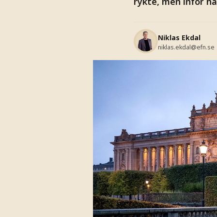
rykte, men inför n
Niklas Ekdal
niklas.ekdal@efn.se