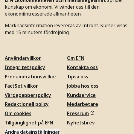
EFN Ekonomikanalen och Finansmagasinet
sprider
kunskap om ekonomi. Vi vänder oss till den
ekonomiintresserade allmänheten.
Marknadsinformation levereras av Infront. Kurser visas
med 15 minuters fördröjning.
Användarvillkor
Om EFN
Integritetspolicy
Kontakta oss
Prenumerationsvillkor
Tipsa oss
FactSet villkor
Jobba hos oss
Värdepapperspolicy
Kundservice
Redaktionell policy
Medarbetare
Om cookies
Pressrum
Tillgänglighet på EFN
Nyhetsbrev
Ändra datainställningar