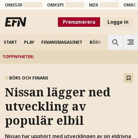
OMXS30
OMXSPI
NDX
OMXC
Prenumerera
Logga in
START
PLAY
FINANSMAGASINET
BÖRS
VETENSKAP
TOPPNYHETER
:
BÖRS OCH FINANS
Nissan lägger ned
utveckling av
populär elbil
Nissan har upphört med utvecklingen av sin eldrivna