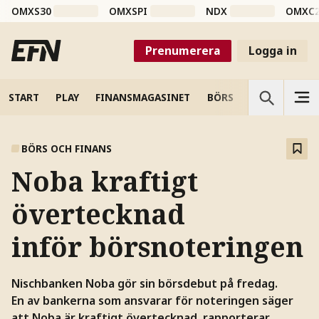
OMXS30
OMXSPI
NDX
OMXC
Prenumerera
Logga in
START
PLAY
FINANSMAGASINET
BÖRS
VETENSKAP
BÖRS OCH FINANS
Noba kraftigt
övertecknad
inför börsnoteringen
Nischbanken Noba gör sin börsdebut på fredag.
En av bankerna som ansvarar för noteringen säger
att Noba är kraftigt övertecknad, rapporterar