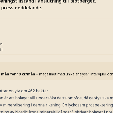
kningstillstånd i anslutning till Blötberget.
t pressmeddelande.
11
:11
 mån för 19 kr/mån
– magasinet med unika analyser, intervjuer oc
attar en yta om 462 hektar.
n är att bolaget vill undersöka detta område, då geofysiska m
av mineralisering i denna riktning. En lyckosam prospekterin
ning av Nordic Irons mineraltillgångar", skriver bolaget i p