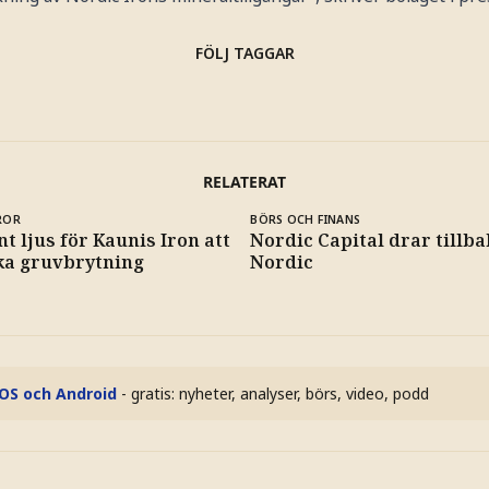
FÖLJ TAGGAR
RELATERAT
ROR
BÖRS OCH FINANS
t ljus för Kaunis Iron att
Nordic Capital drar tillb
ka gruvbrytning
Nordic
iOS och Android
- gratis: nyheter, analyser, börs, video, podd