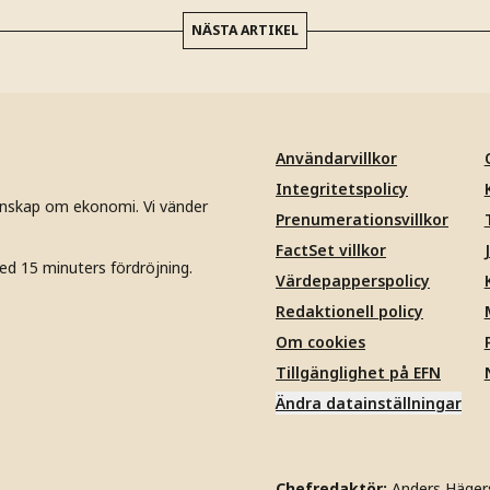
NÄSTA ARTIKEL
Användarvillkor
Integritetspolicy
unskap om ekonomi. Vi vänder
Prenumerationsvillkor
FactSet villkor
ed 15 minuters fördröjning.
Värdepapperspolicy
Redaktionell policy
Om cookies
Tillgänglighet på EFN
Ändra datainställningar
Chefredaktör:
Anders Häger