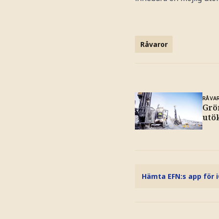
Råvaror
RÅVA
Grön
utö
Hämta EFN:s app för 