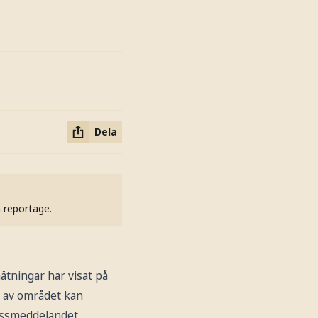
Dela
h reportage.
ätningar har visat på
g av området kan
ressmeddelandet.