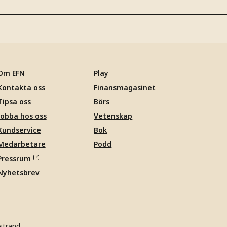
Om EFN
Play
Kontakta oss
Finansmagasinet
Tipsa oss
Börs
Jobba hos oss
Vetenskap
Kundservice
Bok
Medarbetare
Podd
Pressrum
Nyhetsbrev
strand