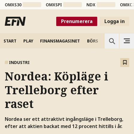
OMXS30
OMXSPI
NDX
OMXC
Prenumerera
Logga in
START
PLAY
FINANSMAGASINET
BÖRS
VETENSKAP
INDUSTRI
Nordea: Köpläge i
Trelleborg efter
raset
Nordea ser ett attraktivt ingångsläge i Trelleborg,
efter att aktien backat med 12 procent hittills i år.