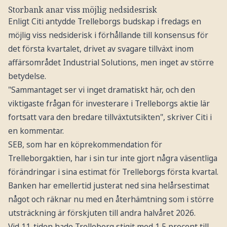
Storbank anar viss möjlig nedsidesrisk
Enligt Citi antydde Trelleborgs budskap i fredags en
möjlig viss nedsiderisk i förhållande till konsensus för
det första kvartalet, drivet av svagare tillväxt inom
affärsområdet Industrial Solutions, men inget av större
betydelse.
"Sammantaget ser vi inget dramatiskt här, och den
viktigaste frågan för investerare i Trelleborgs aktie lär
fortsatt vara den bredare tillväxtutsikten", skriver Citi i
en kommentar.
SEB, som har en köprekommendation för
Trelleborgaktien, har i sin tur inte gjort några väsentliga
förändringar i sina estimat för Trelleborgs första kvartal.
Banken har emellertid justerat ned sina helårsestimat
något och räknar nu med en återhämtning som i större
utsträckning är förskjuten till andra halvåret 2026.
Vid 11-tiden hade Trelleborg stigit med 1,5 procent till