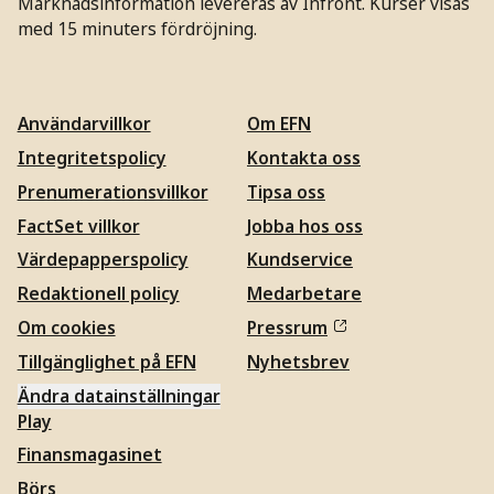
Marknadsinformation levereras av Infront. Kurser visas
med 15 minuters fördröjning.
Användarvillkor
Om EFN
Integritetspolicy
Kontakta oss
Prenumerationsvillkor
Tipsa oss
FactSet villkor
Jobba hos oss
Värdepapperspolicy
Kundservice
Redaktionell policy
Medarbetare
Om cookies
Pressrum
Tillgänglighet på EFN
Nyhetsbrev
Ändra datainställningar
Play
Finansmagasinet
Börs