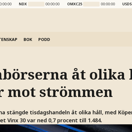
0:00:00
NDX
00:00:00
OMXC25
00:00:00
USDS
TENSKAP
BOK
PODD
börserna åt olika h
r mot strömmen
na stängde tisdagshandeln åt olika håll, med Köp
t Vinx 30 var ned 0,7 procent till 1.484.