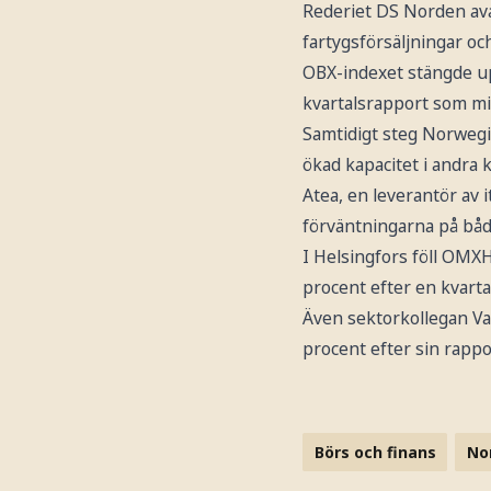
Rederiet DS Norden ava
fartygsförsäljningar o
OBX-indexet stängde upp
kvartalsrapport som mi
Samtidigt steg Norwegia
ökad kapacitet i andra k
Atea, en leverantör av i
förväntningarna på båd
I Helsingfors föll OMXH
procent efter en kvart
Även sektorkollegan Val
procent efter sin rappor
Börs och finans
No