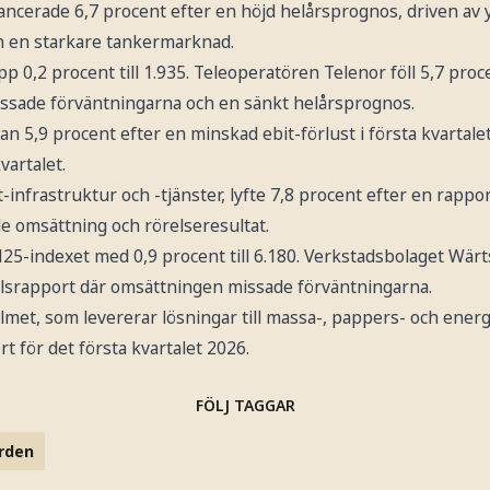
ncerade 6,7 procent efter en höjd helårsprognos, driven av y
ch en starkare tankermarknad.
 0,2 procent till 1.935. Teleoperatören Telenor föll 5,7 proc
ssade förväntningarna och en sänkt helårsprognos.
n 5,9 procent efter en minskad ebit-förlust i första kvartal
vartalet.
t-infrastruktur och -tjänster, lyfte 7,8 procent efter en rapp
e omsättning och rörelseresultat.
25-indexet med 0,9 procent till 6.180. Verkstadsbolaget Wärt
alsrapport där omsättningen missade förväntningarna.
met, som levererar lösningar till massa-, pappers- och energi
t för det första kvartalet 2026.
FÖLJ TAGGAR
rden