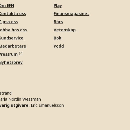
Om EFN
Play
Kontakta oss
Finansmagasinet
Tipsa oss
Börs
Jobba hos oss
Vetenskap
Kundservice
Bok
Medarbetare
Podd
Pressrum
Nyhetsbrev
strand
aria Nordin Wessman
arig utgivare:
Eric Emanuelsson