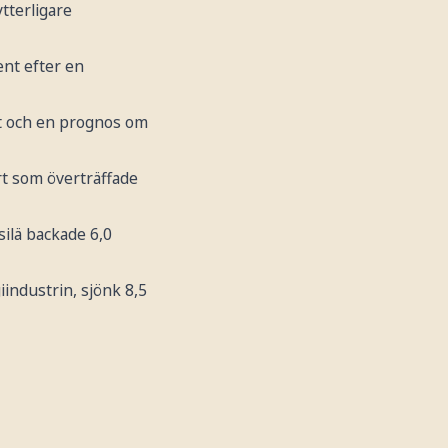
tterligare
ent efter en
et och en prognos om
ort som överträffade
silä backade 6,0
industrin, sjönk 8,5