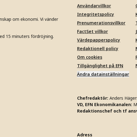
Användarvillkor
Integritetspolicy
unskap om ekonomi. Vi vänder
Prenumerationsvillkor
FactSet villkor
ed 15 minuters fördröjning.
Värdepapperspolicy
Redaktionell policy
Om cookies
Tillgänglighet på EFN
Ändra datainställningar
Chefredaktör:
Anders Häger
VD, EFN Ekonomikanalen:
M
Redaktionschef och tf ansv
Adress