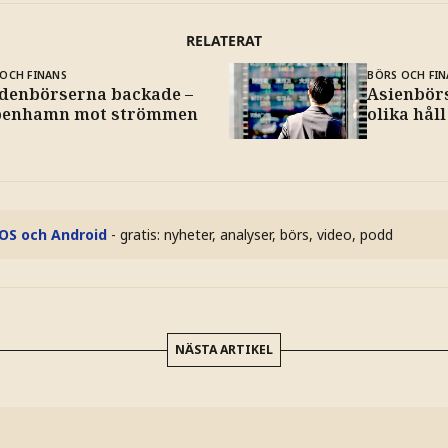
RELATERAT
OCH FINANS
BÖRS OCH FIN
denbörserna backade –
Asienbörs
enhamn mot strömmen
olika håll
iOS och Android
- gratis: nyheter, analyser, börs, video, podd
NÄSTA ARTIKEL