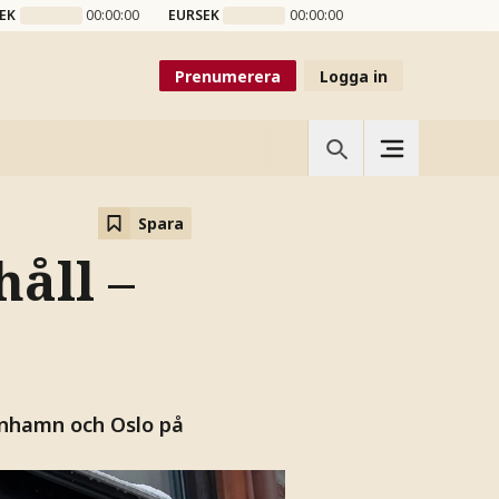
EK
00:00:00
EURSEK
00:00:00
Prenumerera
Logga in
Spara
åll –
enhamn och Oslo på