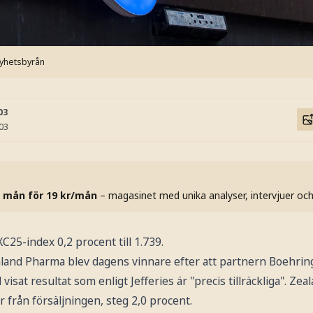
Nyhetsbyrån
03
:03
 mån för 19 kr/mån
– magasinet med unika analyser, intervjuer oc
5-index 0,2 procent till 1.739.
land Pharma blev dagens vinnare efter att partnern Boehrin
visat resultat som enligt Jefferies är "precis tillräckliga". Z
r från försäljningen, steg 2,0 procent.