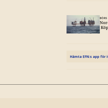
BÖRS 
Nor
Köp
Hämta EFN:s app för 