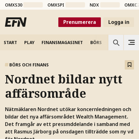
OMXS30
OMXSPI
NDX
OMXC
Prenumerera
Logga in
START
PLAY
FINANSMAGASINET
BÖRS
VETENSKAP
BÖRS OCH FINANS
Nordnet bildar nytt
affärsområde
Nätmäklaren Nordnet utökar koncernledningen och
bildar det nya affärsområdet Wealth Management.
Det framgår av ett pressmddelande i samband med
att Rasmus Järborg på onsdagen tillträdde som ny vd
för Nordnet.