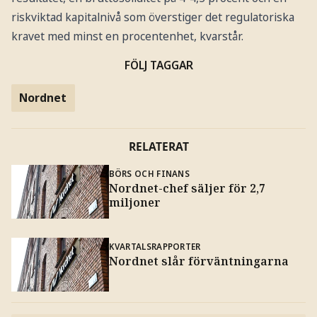
riskviktad kapitalnivå som överstiger det regulatoriska
kravet med minst en procentenhet, kvarstår.
FÖLJ TAGGAR
Nordnet
RELATERAT
BÖRS OCH FINANS
Nordnet-chef säljer för 2,7
miljoner
KVARTALSRAPPORTER
Nordnet slår förväntningarna