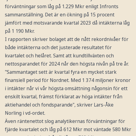
förväntningar som låg på 1.229 Mkr enligt Infronts
sammanställning. Det är en ökning på 15 procent
jämfört med motsvarande kvartal 2023 då intäkterna låg
på 1 190 Mkr.
I rapporten skriver bolaget att de nått rekordnivåer för
både intäkterna och det justerade resultatet för
kvartalet och helåret. Samt att kundtillväxten och
nettosparandet för 2024 når den högsta nivån på tre år.
"Sammantaget sett är kvartal fyra en mycket stark
finansiell period för Nordnet. Med 1 374 miljoner kronor
i intäkter når vi vår högsta omsättning någonsin för ett
enskilt kvartal, främst förklarat av höga intäkter från
aktiehandel och fondsparande", skriver Lars-Åke
Norling i vd-ordet.
Även räntenettot slog analytikernas förväntningar för
fjärde kvartalet och låg på 612 Mkr mot väntade 580 Mkr