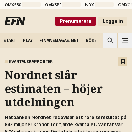
OMXS30
OMXSPI
NDX
OMXC
Prenumerera
Logga in
START
PLAY
FINANSMAGASINET
BÖRS
VETENSKAP
KVARTALSRAPPORTER
Nordnet slår
estimaten – höjer
utdelningen
Nätbanken Nordnet redovisar ett rörelseresultat på
842 miljoner kronor för fjärde kvartalet. Väntat var
828 miljoner kronor. De totala intäkterna kom även