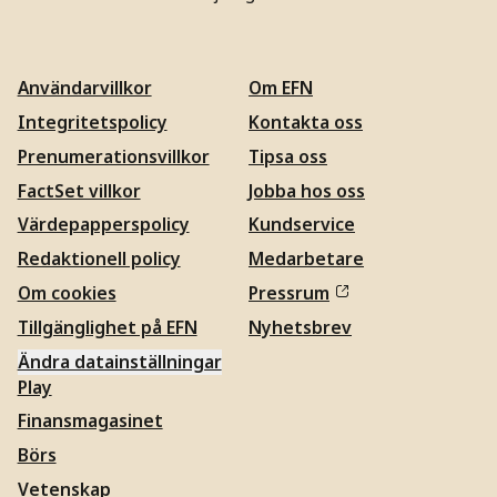
Användarvillkor
Om EFN
Integritetspolicy
Kontakta oss
Prenumerationsvillkor
Tipsa oss
FactSet villkor
Jobba hos oss
Värdepapperspolicy
Kundservice
Redaktionell policy
Medarbetare
Om cookies
Pressrum
Tillgänglighet på EFN
Nyhetsbrev
Ändra datainställningar
Play
Finansmagasinet
Börs
Vetenskap