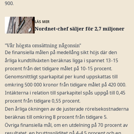
900.
LÄS MER
Nordnet-chef säljer för 2,7 miljoner
"Vår högsta omsättning någonsin"
De finansiella målen på medellång sikt höjs där den
årliga kundtillväxten beräknas ligga i spannet 13-15
procent från det tidigare målet på 10-15 procent.
Genomsnittligt sparkapital per kund uppskattas till
omkring 500 000 kronor från tidigare målet på 420 000.
Intäkterna i relation till sparkapitel spås uppgå till 0,45
procent från tidigare 0,55 procent.
Den årliga ökningen av de justerade rörelsekostnaderna
beräknas till omkring 8 procent från tidigare 5.
Övriga finansiella mål, om en utdelning på 70 procent av
resultatet, en bruttosoliditet på 4-4,5 procent och en