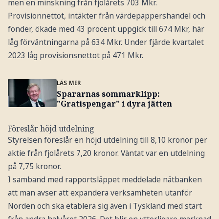
men en minskning från fjolårets 703 Mkr.
Provisionnettot, intäkter från värdepappershandel och
fonder, ökade med 43 procent uppgick till 674 Mkr, här
låg förväntningarna på 634 Mkr. Under fjärde kvartalet
2023 låg provisionsnettot på 471 Mkr.
LÄS MER
Spararnas sommarklipp:
”Gratispengar” i dyra jätten
Föreslår höjd utdelning
Styrelsen föreslår en höjd utdelning till 8,10 kronor per
aktie från fjolårets 7,20 kronor. Väntat var en utdelning
på 7,75 kronor.
I samband med rapportsläppet meddelade nätbanken
att man avser att expandera verksamheten utanför
Norden och ska etablera sig även i Tyskland med start
från andra halvåret 2026. Det blir en ytterligare marknad