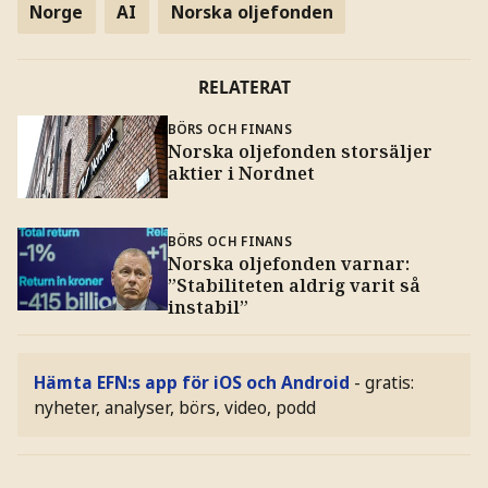
Norge
AI
Norska oljefonden
RELATERAT
BÖRS OCH FINANS
Norska oljefonden storsäljer
aktier i Nordnet
BÖRS OCH FINANS
Norska oljefonden varnar:
”Stabiliteten aldrig varit så
instabil”
Hämta EFN:s app för iOS och Android
- gratis:
nyheter, analyser, börs, video, podd