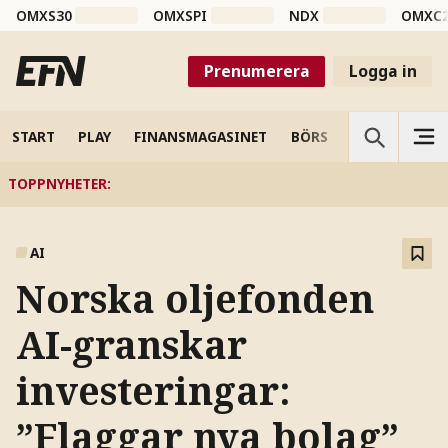
OMXS30
OMXSPI
NDX
OMXC
Prenumerera
Logga in
START
PLAY
FINANSMAGASINET
BÖRS
VETENSKAP
TOPPNYHETER
:
AI
Norska oljefonden
AI-granskar
investeringar:
”Flaggar nya bolag”