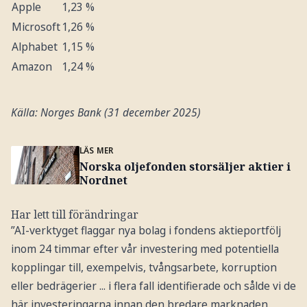
Apple
1,23 %
Microsoft
1,26 %
Alphabet
1,15 %
Amazon
1,24 %
Källa: Norges Bank (31 december 2025)
LÄS MER
Norska oljefonden storsäljer aktier i
Nordnet
Har lett till förändringar
”AI-verktyget flaggar nya bolag i fondens aktieportfölj
inom 24 timmar efter vår investering med potentiella
kopplingar till, exempelvis, tvångsarbete, korruption
eller bedrägerier ... i flera fall identifierade och sålde vi de
här investeringarna innan den bredare marknaden