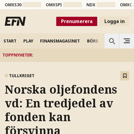
OMXS30
OMXSPI
NDX
OMXC
Prenumerera
Logga in
START
PLAY
FINANSMAGASINET
BÖRS
VETENSKAP
TOPPNYHETER
:
TULLKRIGET
Norska oljefondens
vd: En tredjedel av
fonden kan
försvinna