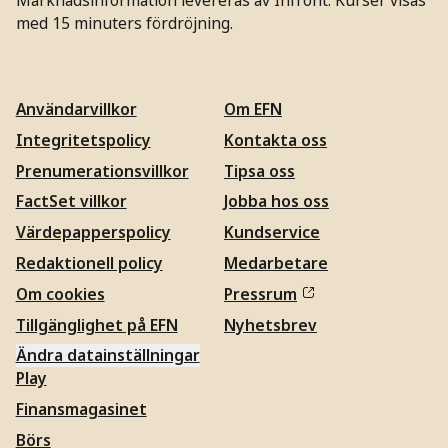
med 15 minuters fördröjning.
Användarvillkor
Om EFN
Integritetspolicy
Kontakta oss
Prenumerationsvillkor
Tipsa oss
FactSet villkor
Jobba hos oss
Värdepapperspolicy
Kundservice
Redaktionell policy
Medarbetare
Om cookies
Pressrum
Tillgänglighet på EFN
Nyhetsbrev
Ändra datainställningar
Play
Finansmagasinet
Börs