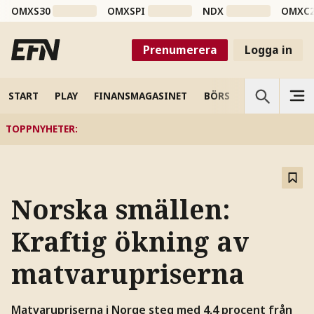
OMXS30
OMXSPI
NDX
OMXC
Prenumerera
Logga in
START
PLAY
FINANSMAGASINET
BÖRS
VETENSKAP
TOPPNYHETER
:
Norska smällen:
Kraftig ökning av
matvarupriserna
Matvarupriserna i Norge steg med 4,4 procent från