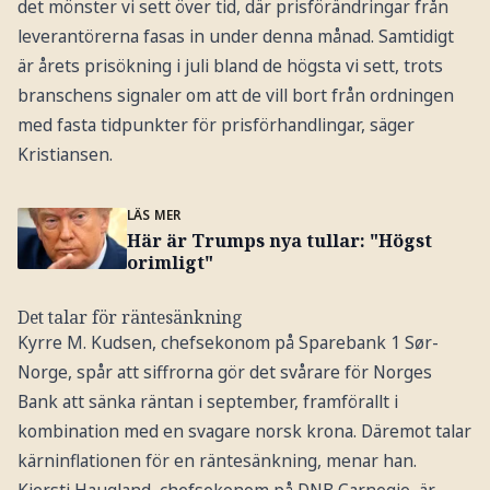
det mönster vi sett över tid, där prisförändringar från
leverantörerna fasas in under denna månad. Samtidigt
är årets prisökning i juli bland de högsta vi sett, trots
branschens signaler om att de vill bort från ordningen
med fasta tidpunkter för prisförhandlingar, säger
Kristiansen.
LÄS MER
Här är Trumps nya tullar: "Högst
orimligt"
Det talar för räntesänkning
Kyrre M. Kudsen, chefsekonom på Sparebank 1 Sør-
Norge, spår att siffrorna gör det svårare för Norges
Bank att sänka räntan i september, framförallt i
kombination med en svagare norsk krona. Däremot talar
kärninflationen för en räntesänkning, menar han.
Kjersti Haugland, chefsekonom på DNB Carnegie, är