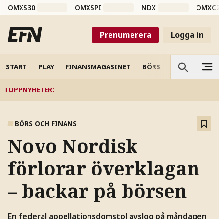
OMXS30
OMXSPI
NDX
OMXC
Prenumerera
Logga in
START
PLAY
FINANSMAGASINET
BÖRS
VETENSKAP
TOPPNYHETER
:
BÖRS OCH FINANS
Novo Nordisk
förlorar överklagan
– backar på börsen
En federal appellationsdomstol avslog på måndagen