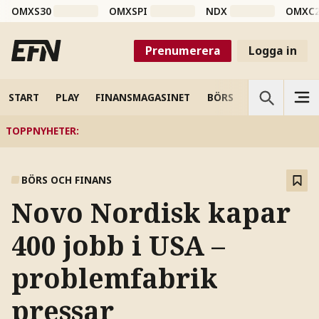
OMXS30
OMXSPI
NDX
OMXC
Prenumerera
Logga in
START
PLAY
FINANSMAGASINET
BÖRS
VETENSKAP
TOPPNYHETER
:
BÖRS OCH FINANS
Novo Nordisk kapar
400 jobb i USA –
problemfabrik
pressar