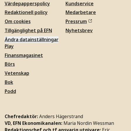
Värdepapperspolicy
Kundservice
Redaktionell policy
Medarbetare
Om cookies
Pressrum
Tillgänglighet på EFN
Nyhetsbrev
Ändra datainställningar
Play
Finansmagasinet
Börs
Vetenskap
Bok
Podd
Chefredaktör:
Anders Hägerstrand
VD, EFN Ekonomikanalen:
Maria Nordin Wessman
Redaktionschef och tf ansvarig utgivare:
Eric