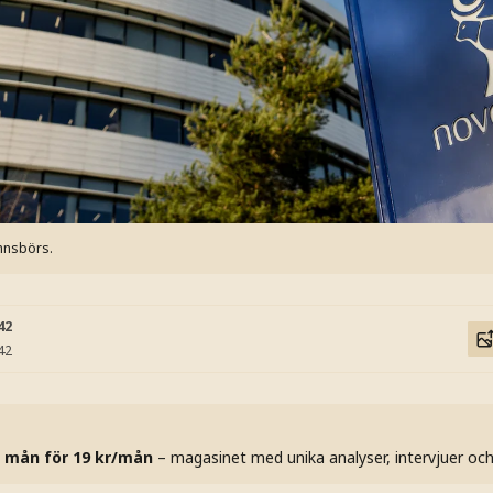
mnsbörs.
42
42
 mån för 19 kr/mån
– magasinet med unika analyser, intervjuer oc