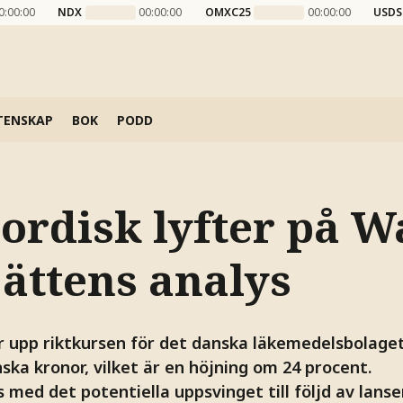
0:00:00
NDX
00:00:00
OMXC25
00:00:00
USDS
TENSKAP
BOK
PODD
ordisk lyfter på W
jättens analys
 upp riktkursen för det danska läkemedelsbolage
anska kronor, vilket är en höjning om 24 procent.
 med det potentiella uppsvinget till följd av lan