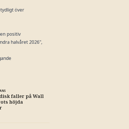
ydligt över
en positiv
ndra halvåret 2026",
igande
ANS
isk faller på Wall
rots höjda
r