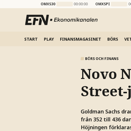
OMXS30
00:00:00
OMXSPI
0
START
PLAY
FINANSMAGASINET
BÖRS
VE
BÖRS OCH FINANS
Novo N
Street-
Goldman Sachs drar
från 352 till 436 d
Höjningen förklaras