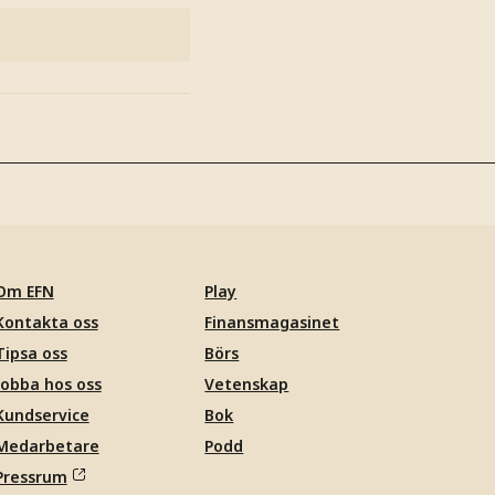
Om EFN
Play
Kontakta oss
Finansmagasinet
Tipsa oss
Börs
Jobba hos oss
Vetenskap
Kundservice
Bok
Medarbetare
Podd
Pressrum