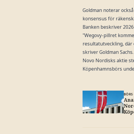
Goldman noterar också 
konsensus för räkensk
Banken beskriver 2026 
"Wegovy-pillret kommer 
resultatutveckling, dä
skriver Goldman Sachs.
Novo Nordisks aktie ste
Köpenhamnsbörs under
BÖRS 
Anal
Nor
Köp