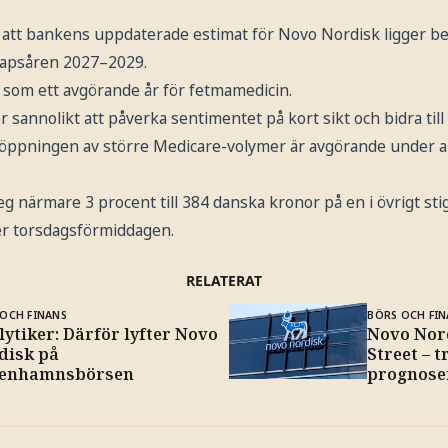
att bankens uppdaterade estimat för Novo Nordisk ligger bet
apsåren 2027–2029.
som ett avgörande år för fetmamedicin.
sannolikt att påverka sentimentet på kort sikt och bidra till 
r öppningen av större Medicare-volymer är avgörande under a
g närmare 3 procent till 384 danska kronor på en i övrigt st
 torsdagsförmiddagen.
RELATERAT
OCH FINANS
BÖRS OCH FIN
ytiker: Därför lyfter Novo
Novo Nord
disk på
Street – t
enhamnsbörsen
prognose