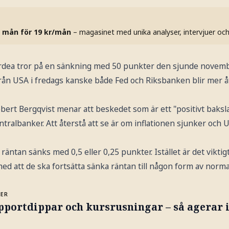
 mån för 19 kr/mån
– magasinet med unika analyser, intervjuer oc
dea tror på en sänkning med 50 punkter den sjunde novemb
 från USA i fredags kanske både Fed och Riksbanken blir mer
ert Bergqvist menar att beskedet som är ett "positivt baksl
centralbanker. Att återstå att se är om inflationen sjunker och
 räntan sänks med 0,5 eller 0,25 punkter. Istället är det vikti
 med att de ska fortsätta sänka räntan till någon form av norma
MER
pportdippar och kursrusningar – så agerar