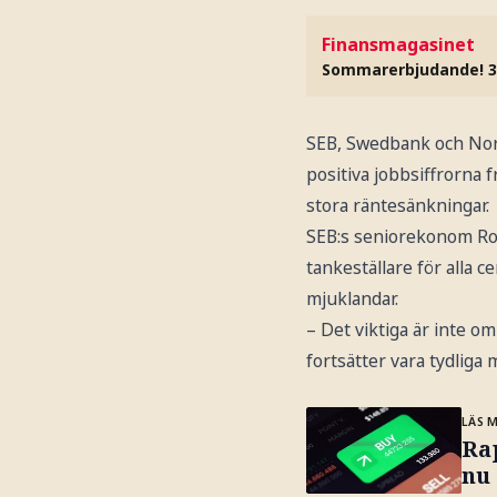
Finansmagasinet
Sommarerbjudande! 3
SEB, Swedbank och Nor
positiva jobbsiffrorna
stora räntesänkningar.
SEB:s seniorekonom Rob
tankeställare för alla 
mjuklandar.
– Det viktiga är inte om
fortsätter vara tydliga
LÄS 
Ra
nu