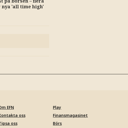
t på börsen – flera
 nya 'all time high'
Om EFN
Play
Kontakta oss
Finansmagasinet
Tipsa oss
Börs