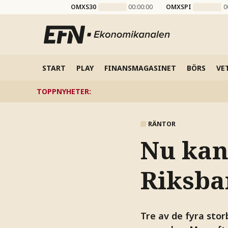
OMXS30
00:00:00
OMXSPI
0
START
PLAY
FINANSMAGASINET
BÖRS
VE
TOPPNYHETER
:
RÄNTOR
Nu kan
Riksba
Tre av de fyra sto