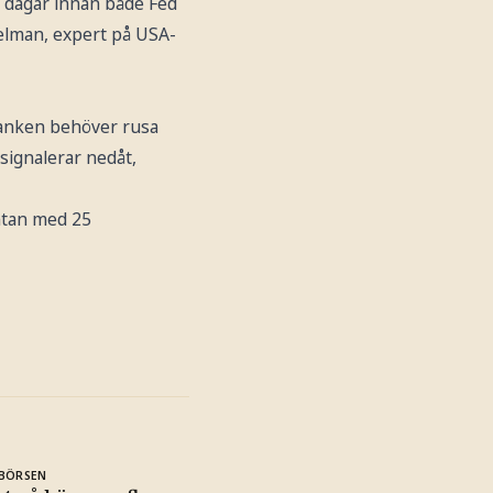
å dagar innan både Fed
pelman, expert på USA-
sbanken behöver rusa
 signalerar nedåt,
ntan med 25
BÖRSEN