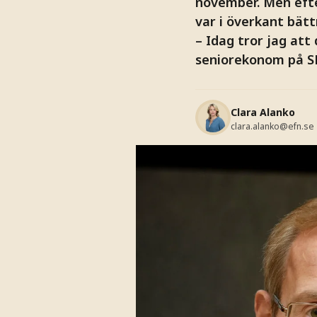
november. Men efte
var i överkant bätt
– Idag tror jag att
seniorekonom på S
Clara Alanko
clara.alanko@efn.se