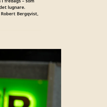
 i fredags – som
det lugnare.
 Robert Bergqvist,