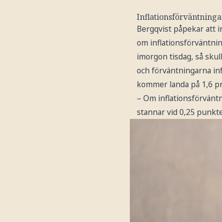
Inflationsförväntningar
Bergqvist påpekar att i
om inflationsförväntn
imorgon tisdag, så skul
och förväntningarna in
kommer landa på 1,6 pr
– Om inflationsförväntn
stannar vid 0,25 punkte