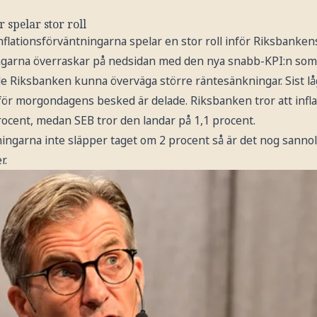
 spelar stor roll
nflationsförväntningarna spelar en stor roll inför Riksbanken
ingarna överraskar på nedsidan med den nya snabb-KPI:n so
le Riksbanken kunna överväga större räntesänkningar. Sist lå
för morgondagens besked är delade. Riksbanken tror att infl
ocent, medan SEB tror den landar på 1,1 procent.
ingarna inte släpper taget om 2 procent så är det nog sannol
r.