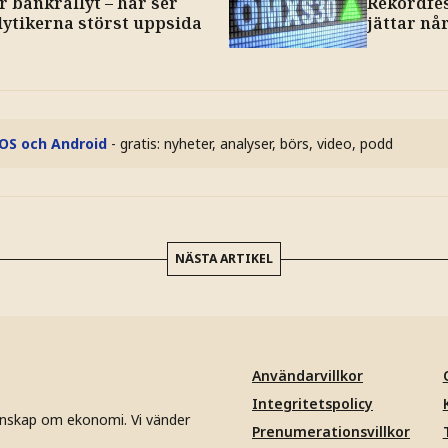
r bankrallyt – här ser
Rekordfes
lytikerna störst uppsida
jättar når
iOS och Android
- gratis: nyheter, analyser, börs, video, podd
NÄSTA ARTIKEL
Användarvillkor
Integritetspolicy
unskap om ekonomi. Vi vänder
Prenumerationsvillkor