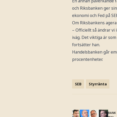
En annan påverkande fa
och Riksbanken ger sin
ekonomi och Fed på SEB,
Om Riksbankens agerand
– Officiellt så ändrar 
iväg. Det viktiga är som
fortsätter han.
Handelsbanken går emo
procentenheter.
SEB
Styrränta
BANK