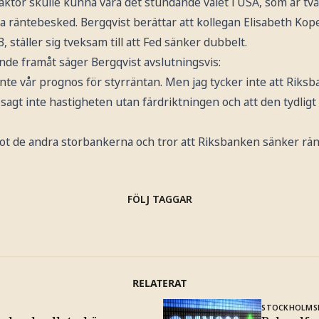
ktor skulle kunna vara det stundande valet i USA, som är tv
a räntebesked. Bergqvist berättar att kollegan Elisabeth Ko
 ställer sig tveksam till att Fed sänker dubbelt.
e framåt säger Bergqvist avslutningsvis:
vi inte vår prognos för styrräntan. Men jag tycker inte att Rik
 sagt inte hastigheten utan färdriktningen och att den tydligt
t de andra storbankerna och tror att Riksbanken sänker rä
FÖLJ TAGGAR
RELATERAT
STOCKHOLMS