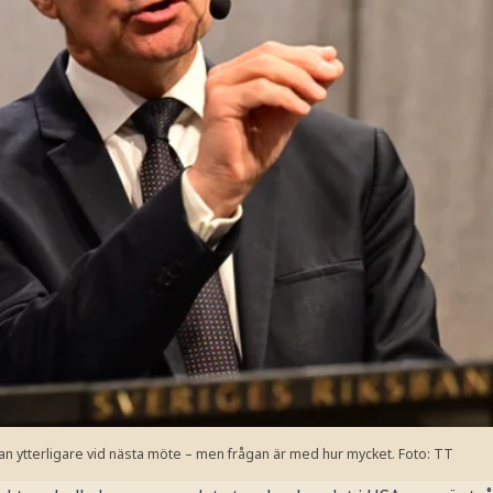
an ytterligare vid nästa möte – men frågan är med hur mycket.
Foto: TT