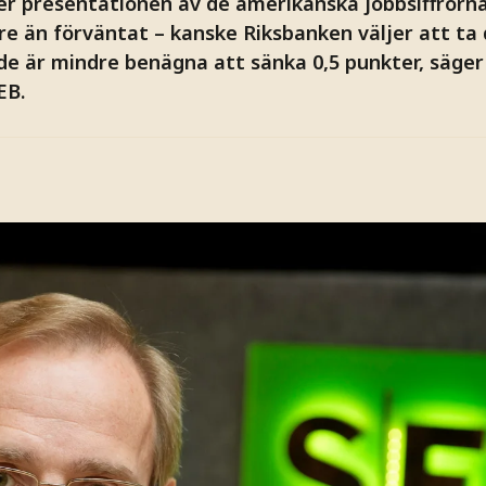
r presentationen av de amerikanska jobbsiffrorna
re än förväntat – kanske Riksbanken väljer att ta 
 de är mindre benägna att sänka 0,5 punkter, säger
EB.