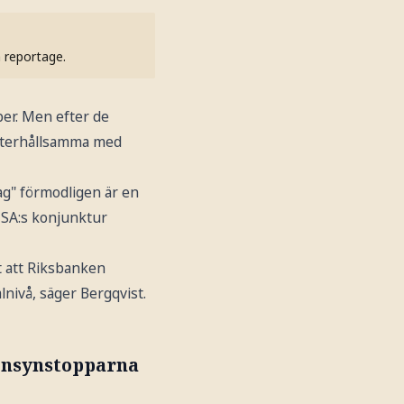
h reportage.
er. Men efter de
 återhållsamma med
ag" förmodligen är en
 USA:s konjunktur
gt att Riksbanken
lnivå, säger Bergqvist.
 insynstopparna