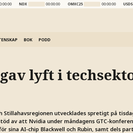
0:00:00
NDX
00:00:00
OMXC25
00:00:00
USDS
TENSKAP
BOK
PODD
gav lyft i techsekt
h Stillahavsregionen utvecklades spretigt på tisda
 stöd av att Nvidia under måndagens GTC-konfere
för sina AI-chip Blackwell och Rubin, samt dels pa