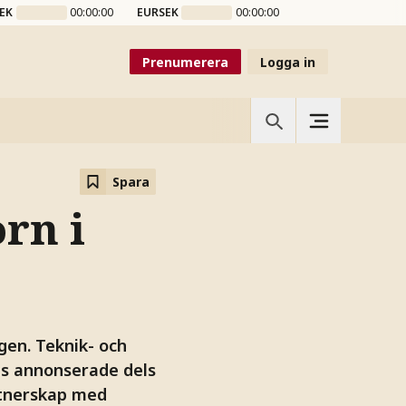
EK
00:00:00
EURSEK
00:00:00
Prenumerera
Logga in
Spara
orn i
gen. Teknik- och
ns annonserade dels
rtnerskap med