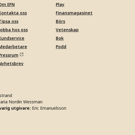
Om EFN
Play
Kontakta oss
Finansmagasinet
Tipsa oss
Börs
Jobba hos oss
Vetenskap
Kundservice
Bok
Medarbetare
Podd
Pressrum
Nyhetsbrev
strand
aria Nordin Wessman
arig utgivare:
Eric Emanuelsson