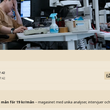
7:42
7:42
 mån för 19 kr/mån
– magasinet med unika analyser, intervjuer oc