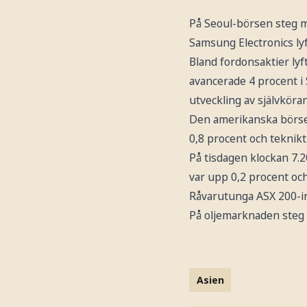
På Seoul-börsen steg m
Samsung Electronics lyf
Bland fordonsaktier ly
avancerade 4 procent i
utveckling av självköran
Den amerikanska börsen
0,8 procent och teknik
På tisdagen klockan 7.
var upp 0,2 procent oc
Råvarutunga ASX 200-in
På oljemarknaden steg B
Asien