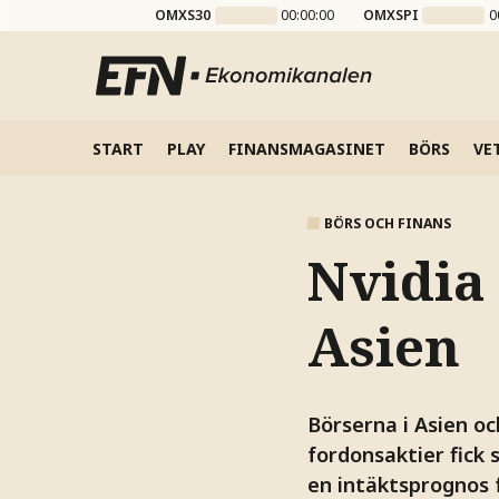
OMXS30
00:00:00
OMXSPI
0
START
PLAY
FINANSMAGASINET
BÖRS
VE
BÖRS OCH FINANS
Nvidia 
Asien
Börserna i Asien oc
fordonsaktier fick
en intäktsprognos 