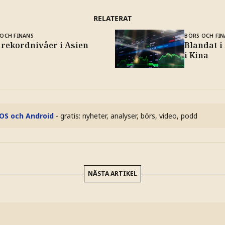
RELATERAT
OCH FINANS
BÖRS OCH FIN
 rekordnivåer i Asien
Blandat i
i Kina
iOS och Android
- gratis: nyheter, analyser, börs, video, podd
NÄSTA ARTIKEL