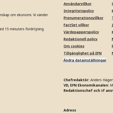
Användarvillkor
Integritetspolicy
unskap om ekonomi. Vi vänder
Prenumerationsvillkor
FactSet villkor
ed 15 minuters fördröjning.
Värdepapperspolicy
Redaktionell policy
Om cookies
Tillgänglighet på EFN
Ändra datainställningar
Chefredaktör:
Anders Häger
VD, EFN Ekonomikanalen:
M
Redaktionschef och tf ansv
Adress