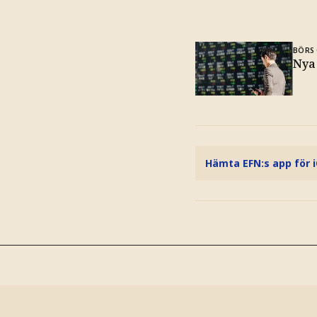
BÖRS 
Nya
Hämta EFN:s app för 