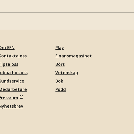
Om EFN
Play
Kontakta oss
Finansmagasinet
Tipsa oss
Börs
Jobba hos oss
Vetenskap
Kundservice
Bok
Medarbetare
Podd
Pressrum
Nyhetsbrev