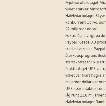
Mjukvaruföretaget Micr
vilket stärker Microsof
Halvledarbolaget Skywor
konkurrent Qorvo, som 
22 miljarder dollar.
Fokus låg i övrigt på 
Paypal rusade 3,9 proce
tredje kvartalet. Paypal
återköpsprogram. Besked
startskottet för kursr
Fraktbolaget UPS var upp
vilket var klart högre ä
miljarder dollar var ock
UPS spår intäkter i det
låg runt 23,8 miljarder d
Halvledarbolaget Rambus 