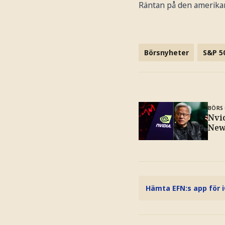
Räntan på den amerikan
Börsnyheter
S&P 5
BÖRS 
Nvi
New
Hämta EFN:s app för 