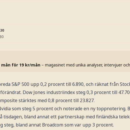
:30
:30
 mån för 19 kr/mån
– magasinet med unika analyser, intervjuer oc
breda S&P 500 upp 0,2 procent till 6.890, och räknat från St
förändrat. Dow Jones industriindex steg 0,3 procent till 47.7
posite stärktes med 0,8 procent till 23.827.
idia som steg 5 procent och noterade en ny toppnotering. B
på tisdagen, bland annat ett partnerskap med finländska tele
lag steg, bland annat Broadcom som var upp 3 procent.