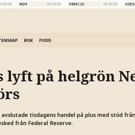
0:00:00
NDX
00:00:00
OMXC25
00:00:00
USDS
TENSKAP
BOK
PODD
s lyft på helgrön 
örs
avslutade tisdagens handel på plus med stöd från
ked från Federal Reserve.