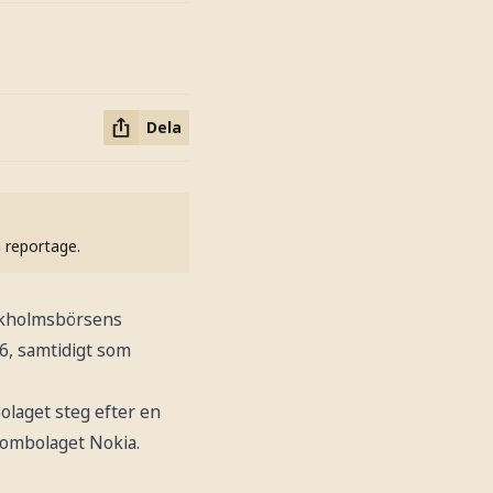
Dela
h reportage.
ockholmsbörsens
06, samtidigt som
olaget steg efter en
kombolaget Nokia.