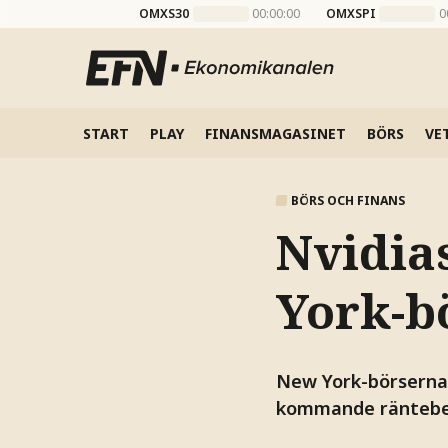
OMXS30
00:00:00
OMXSPI
0
START
PLAY
FINANSMAGASINET
BÖRS
VE
BÖRS OCH FINANS
Nvidia
York-b
New York-börserna 
kommande räntebes