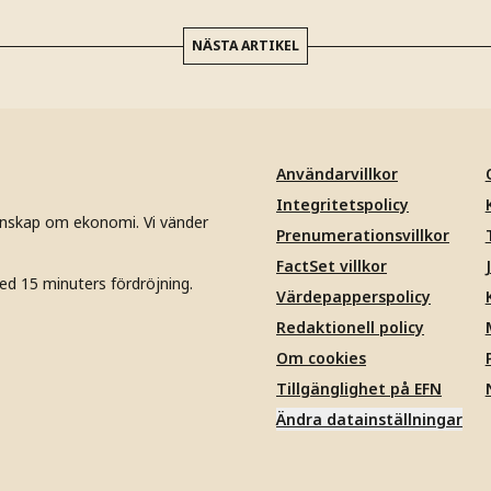
NÄSTA ARTIKEL
Användarvillkor
Integritetspolicy
unskap om ekonomi. Vi vänder
Prenumerationsvillkor
FactSet villkor
ed 15 minuters fördröjning.
Värdepapperspolicy
Redaktionell policy
Om cookies
Tillgänglighet på EFN
Ändra datainställningar