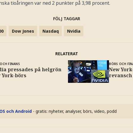
ska tioåringen var ned 2 punkter på 3,98 procent.
FÖLJ TAGGAR
00
Dow Jones
Nasdaq
Nvidia
RELATERAT
OCH FINANS
BÖRS OCH FIN
dia pressades på helgrön
New York
 York-börs
revansch 
iOS och Android
- gratis: nyheter, analyser, börs, video, podd