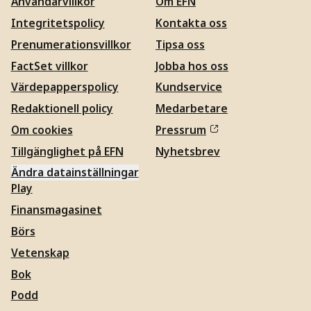
Användarvillkor
Om EFN
Integritetspolicy
Kontakta oss
Prenumerationsvillkor
Tipsa oss
FactSet villkor
Jobba hos oss
Värdepapperspolicy
Kundservice
Redaktionell policy
Medarbetare
Om cookies
Pressrum
Tillgänglighet på EFN
Nyhetsbrev
Ändra datainställningar
Play
Finansmagasinet
Börs
Vetenskap
Bok
Podd