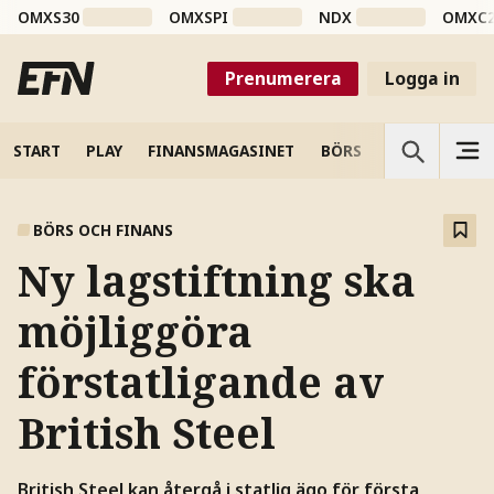
OMXS30
OMXSPI
NDX
OMXC
Prenumerera
Logga in
START
PLAY
FINANSMAGASINET
BÖRS
VETENSKAP
BÖRS OCH FINANS
Ny lagstiftning ska
möjliggöra
förstatligande av
British Steel
British Steel kan återgå i statlig ägo för första