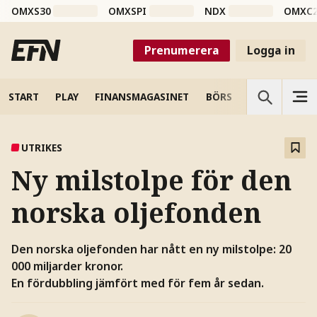
OMXS30
OMXSPI
NDX
OMXC
Prenumerera
Logga in
START
PLAY
FINANSMAGASINET
BÖRS
VETENSKAP
UTRIKES
Ny milstolpe för den
norska oljefonden
Den norska oljefonden har nått en ny milstolpe: 20
000 miljarder kronor.
En fördubbling jämfört med för fem år sedan.