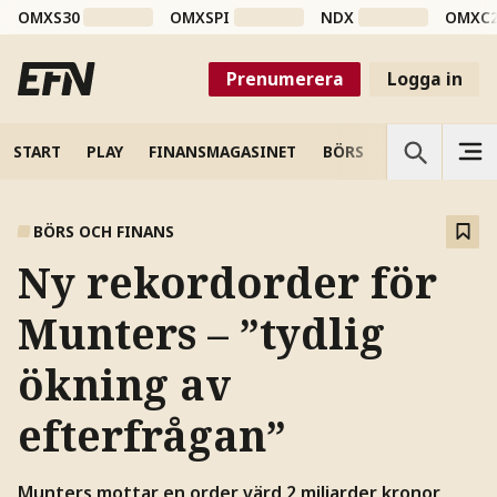
OMXS30
OMXSPI
NDX
OMXC
Prenumerera
Logga in
START
PLAY
FINANSMAGASINET
BÖRS
VETENSKAP
BÖRS OCH FINANS
Ny rekordorder för
Munters – ”tydlig
ökning av
efterfrågan”
Munters mottar en order värd 2 miljarder kronor