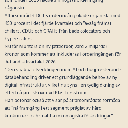
som under 2025 nådde sin högsta orderingång
någonsin.
Affärsområdet DCT:s orderingång ökade organiskt med
453 procent i det fjärde kvartalet och ”avsåg främst
chillers, CDUs och CRAHs från både colocators och
hyperscalers”.
Nu får Munters en ny jätteorder, värd 2 miljarder
kronor, som kommer att inkluderas i orderingången för
det andra kvartalet 2026.
”Den snabba utvecklingen inom AI och högpresterande
databehandling driver ett grundläggande behov av ny
digital infrastruktur, vilket nu syns i en tydlig ökning av
efterfrågan”, skriver vd Klas Forsström.
Han betonar också att visar på affärsområdets förmåga
att ”nå framgång i ett segment präglat av hård
konkurrens och snabba teknologiska förändringar”.