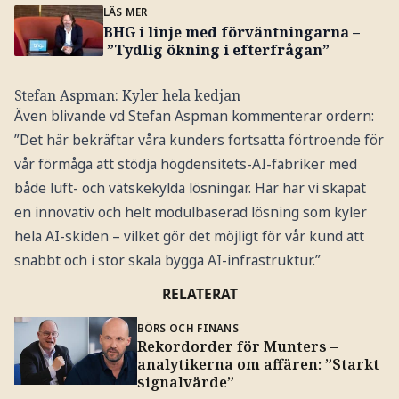
LÄS MER
BHG i linje med förväntningarna –
”Tydlig ökning i efterfrågan”
Stefan Aspman: Kyler hela kedjan
Även blivande vd Stefan Aspman kommenterar ordern:
”Det här bekräftar våra kunders fortsatta förtroende för
vår förmåga att stödja högdensitets-AI-fabriker med
både luft- och vätskekylda lösningar. Här har vi skapat
en innovativ och helt modulbaserad lösning som kyler
hela AI-skiden – vilket gör det möjligt för vår kund att
snabbt och i stor skala bygga AI-infrastruktur.”
RELATERAT
BÖRS OCH FINANS
Rekordorder för Munters –
analytikerna om affären: ”Starkt
signalvärde”