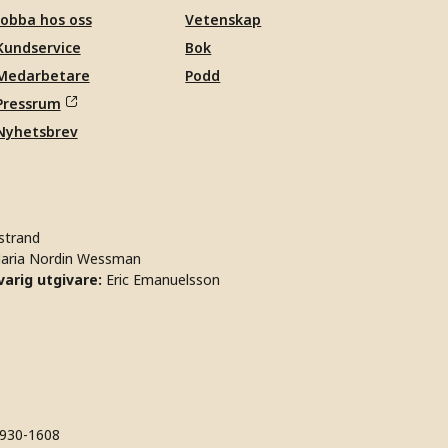
Jobba hos oss
Vetenskap
Kundservice
Bok
Medarbetare
Podd
Pressrum
Nyhetsbrev
strand
aria Nordin Wessman
arig utgivare:
Eric Emanuelsson
930-1608