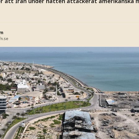
er att Iran under natten attackerat amerikanska m
öm
fn.se