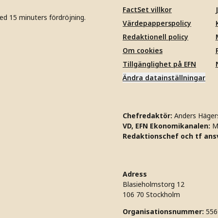
FactSet villkor
ed 15 minuters fördröjning.
Värdepapperspolicy
Redaktionell policy
Om cookies
Tillgänglighet på EFN
Ändra datainställningar
Chefredaktör:
Anders Häger
VD, EFN Ekonomikanalen:
M
Redaktionschef och tf ansv
Adress
Blasieholmstorg 12
106 70 Stockholm
Organisationsnummer:
556