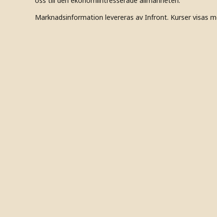
oss till den ekonomiintresserade allmänheten.
Marknadsinformation levereras av Infront. Kurser visas m