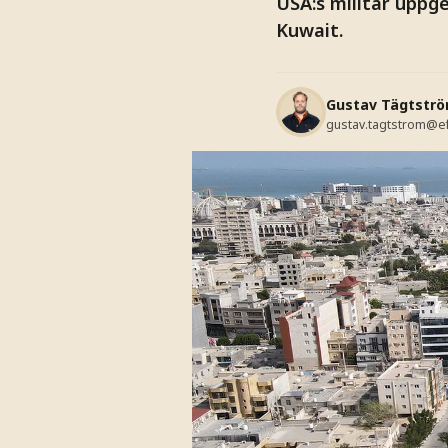
USA:s militär uppg
Kuwait.
Gustav Tägtstr
gustav.tagtstrom@e