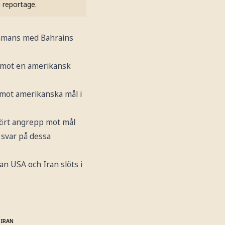
h reportage.
ammans med Bahrains
s mot en amerikansk
 mot amerikanska mål i
fört angrepp mot mål
 svar på dessa
an USA och Iran slöts i
 IRAN