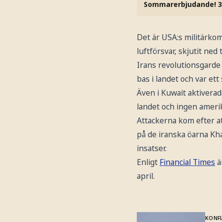
Sommarerbjudande! 3
Det är USA:s militärk
luftförsvar, skjutit ne
Irans revolutionsgarde
bas i landet och var et
Även i Kuwait aktiverad
landet och ingen ameri
Attackerna kom efter a
på de iranska öarna Kh
insatser.
Enligt
Financial Times
ä
april.
KONFL