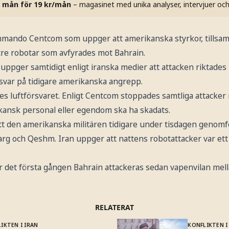
 mån för 19 kr/mån
– magasinet med unika analyser, intervjuer oc
ommando Centcom som uppger att amerikanska styrkor, tills
d tre robotar som avfyrades mot Bahrain.
 uppger samtidigt enligt iranska medier att attacken riktade
t svar på tidigare amerikanska angrepp.
es luftförsvaret. Enligt Centcom stoppades samtliga attacker
kansk personal eller egendom ska ha skadats.
tt den amerikanska militären tidigare under tisdagen genom
arg och Qeshm. Iran uppger att nattens robotattacker var ett
r det första gången Bahrain attackeras sedan vapenvilan mell
RELATERAT
IKTEN I IRAN
KONFLIKTEN I