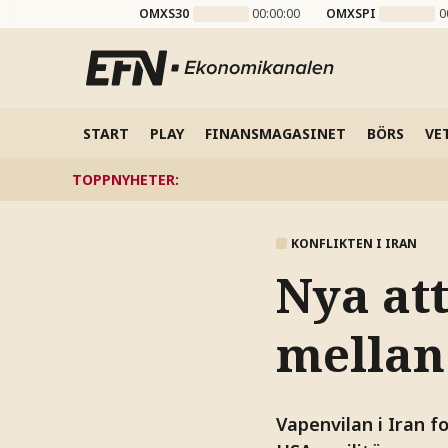
OMXS30
00:00:00
OMXSPI
0
START
PLAY
FINANSMAGASINET
BÖRS
VE
TOPPNYHETER
:
KONFLIKTEN I IRAN
Nya at
mellan
Vapenvilan i Iran f