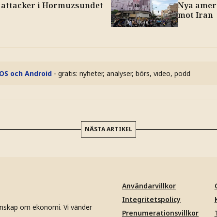
 attacker i Hormuzsundet
Nya amer
mot Iran
iOS och Android
- gratis: nyheter, analyser, börs, video, podd
NÄSTA ARTIKEL
Användarvillkor
Integritetspolicy
unskap om ekonomi. Vi vänder
Prenumerationsvillkor