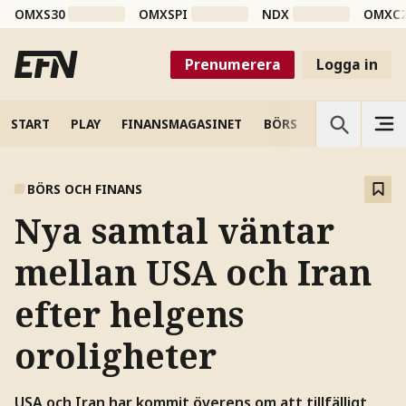
OMXS30
OMXSPI
NDX
OMXC
Prenumerera
Logga in
START
PLAY
FINANSMAGASINET
BÖRS
VETENSKAP
BÖRS OCH FINANS
Nya samtal väntar
mellan USA och Iran
efter helgens
oroligheter
USA och Iran har kommit överens om att tillfälligt