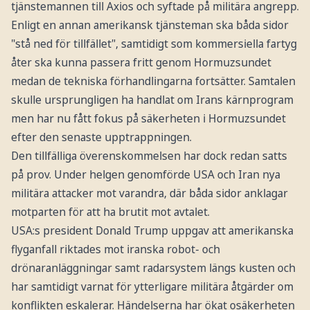
tjänstemannen till Axios och syftade på militära angrepp.
Enligt en annan amerikansk tjänsteman ska båda sidor
"stå ned för tillfället", samtidigt som kommersiella fartyg
åter ska kunna passera fritt genom Hormuzsundet
medan de tekniska förhandlingarna fortsätter. Samtalen
skulle ursprungligen ha handlat om Irans kärnprogram
men har nu fått fokus på säkerheten i Hormuzsundet
efter den senaste upptrappningen.
Den tillfälliga överenskommelsen har dock redan satts
på prov. Under helgen genomförde USA och Iran nya
militära attacker mot varandra, där båda sidor anklagar
motparten för att ha brutit mot avtalet.
USA:s president Donald Trump uppgav att amerikanska
flyganfall riktades mot iranska robot- och
drönaranläggningar samt radarsystem längs kusten och
har samtidigt varnat för ytterligare militära åtgärder om
konflikten eskalerar. Händelserna har ökat osäkerheten