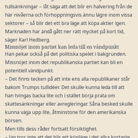
tullsänkningar – låt säga att det blir en halvering från de
här nivåerna och förhoppningsvis ännu lägre inom vissa
sektorer – så blir det ett bra läge att köpa aktier igen.
Marknaden har ändå gått ner rätt mycket på kort tid,
säger Karl Hedberg.
Missnöjet inom partiet kan leda till en vändpunkt
Han pekar också på det politiska spelet i bakgrunden.
Missnöjet inom det republikanska partiet kan bli en
potentiell vändpunkt.
– Det finns tecken på att inte ens alla republikaner står
bakom Trumps tullidéer. Det skulle kunna leda till att
han tvingas backa lite och i stället börja prata om
skattesänkningar eller avregleringar. Såna besked skulle
kunna väga upp lite, åtminstone för den amerikanska
börsen.
Men tills dess råder fortsatt försiktighet.
– Jag tror inte att det blir ett köpläge i det allra kortaste