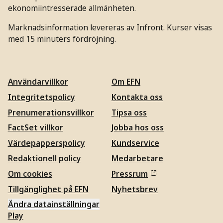
ekonomiintresserade allmänheten.
Marknadsinformation levereras av Infront. Kurser visas
med 15 minuters fördröjning.
Användarvillkor
Om EFN
Integritetspolicy
Kontakta oss
Prenumerationsvillkor
Tipsa oss
FactSet villkor
Jobba hos oss
Värdepapperspolicy
Kundservice
Redaktionell policy
Medarbetare
Om cookies
Pressrum
Tillgänglighet på EFN
Nyhetsbrev
Ändra datainställningar
Play