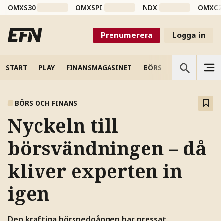
OMXS30
OMXSPI
NDX
OMXC
Prenumerera
Logga in
START
PLAY
FINANSMAGASINET
BÖRS
VETENSKAP
BÖRS OCH FINANS
Nyckeln till
börsvändningen – då
kliver experten in
igen
Den kraftiga börsnedgången har pressat