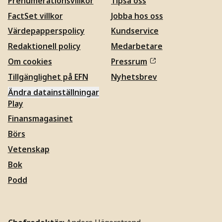
Prenumerationsvillkor
Tipsa oss
FactSet villkor
Jobba hos oss
Värdepapperspolicy
Kundservice
Redaktionell policy
Medarbetare
Om cookies
Pressrum
Tillgänglighet på EFN
Nyhetsbrev
Ändra datainställningar
Play
Finansmagasinet
Börs
Vetenskap
Bok
Podd