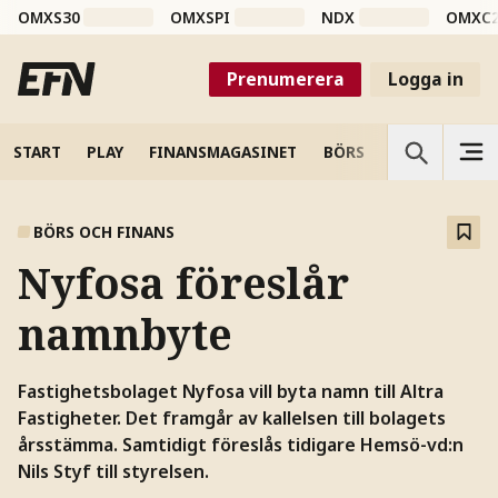
OMXS30
OMXSPI
NDX
OMXC
Prenumerera
Logga in
START
PLAY
FINANSMAGASINET
BÖRS
VETENSKAP
BÖRS OCH FINANS
Nyfosa föreslår
namnbyte
Fastighetsbolaget Nyfosa vill byta namn till Altra
Fastigheter. Det framgår av kallelsen till bolagets
årsstämma. Samtidigt föreslås tidigare Hemsö-vd:n
Nils Styf till styrelsen.