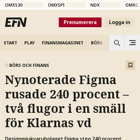
OMXS30
OMXSPI
NDX
OMXC
Prenumerera
Logga in
START
PLAY
FINANSMAGASINET
BÖRS
VETENSKAP
BÖRS OCH FINANS
Nynoterade Figma
rusade 240 procent –
två flugor i en smäll
för Klarnas vd
Designmjukvarubolaget Figma steg 240 procent